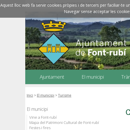
Data i hora oficials: 07/08/2026
10:18
Aquest lloc web fa servir cookies pròpies i de tercers per faciliar-t
Navegar sense acceptar les cookies l
Ajuntament
El municipi
Trà
Inici
>
El municipi
>
Turisme
El municipi
C
Vine a Font-rubí
Mapa del Patrimoni Cultural de Font-rubí
Festes i fires