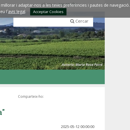
Idiomes:
esp
eng
fra
millorar i adaptar-nos a les teves preferències i pautes de navegació.
eu l´
avis legal
.
Acceptar Cookies
Cercar
Comparteix-ho:
a"
2025-05-12 00:00:00