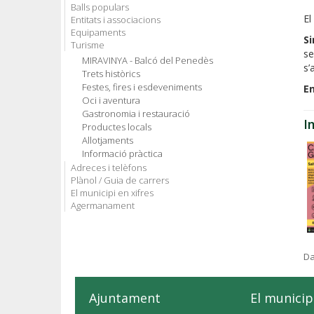
Balls populars
El
Entitats i associacions
Equipaments
Si
Turisme
se
MIRAVINYA - Balcó del Penedès
s’
Trets històrics
Festes, fires i esdeveniments
En
Oci i aventura
Gastronomia i restauració
I
Productes locals
Allotjaments
Informació pràctica
Adreces i telèfons
Plànol / Guia de carrers
El municipi en xifres
Agermanament
Da
Ajuntament
El municip