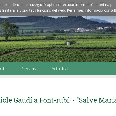
ZOOM: Amplieu amb CTRL+ / Reduïu amb CTRL-
e una experiència de navegació òptima i recabar informació anònima per 
imitarà la visibilitat i funcions del web. Per a més informació consult
mits
Serveis
Actualitat
icle Gaudí a Font-rubí! - "Salve Mari