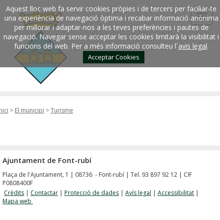
Aquest lloc web fa servir cookies pròpies i de tercers per faciliar-te
una experiència de navegació òptima i recabar informació anònima
per millorar i adaptar-nos a les teves preferències i pautes de
navegació. Navegar sense acceptar les cookies limitarà la visibilitat i
funcions del web. Per a més informació consulteu l´
avis legal
.
Acceptar Cookies
nici
>
El municipi
>
Turisme
Ajuntament de Font-rubí
Plaça de l'Ajuntament, 1 | 08736 - Font-rubí | Tel. 93 897 92 12 | CIF
P0808400F
Crèdits
|
Contactar
|
Protecció de dades
|
Avís legal
|
Accessibilitat
|
Mapa web