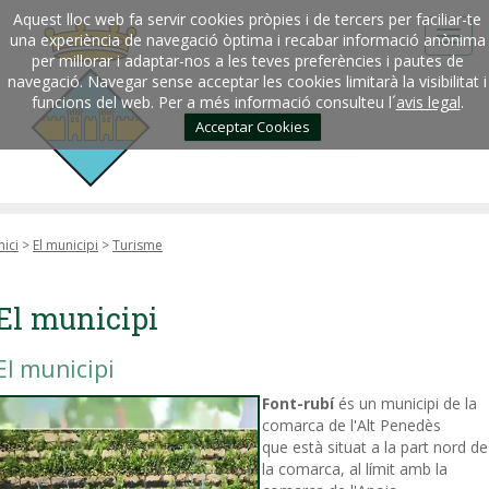
Aquest lloc web fa servir cookies pròpies i de tercers per faciliar-te
una experiència de navegació òptima i recabar informació anònima
per millorar i adaptar-nos a les teves preferències i pautes de
navegació. Navegar sense acceptar les cookies limitarà la visibilitat i
funcions del web. Per a més informació consulteu l´
avis legal
.
Acceptar Cookies
nici
>
El municipi
>
Turisme
El municipi
El municipi
Font-rubí
és un municipi de la
comarca de l'Alt Penedès
que està situat a la part nord de
la comarca, al límit amb la