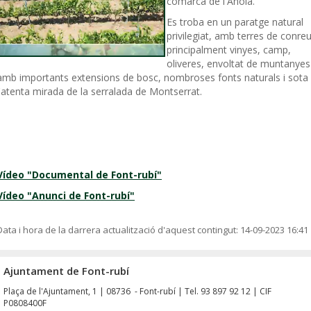
comarca de l'Anoia.
Es troba en un paratge natural
privilegiat, amb terres de conreu
principalment vinyes, camp,
oliveres, envoltat de muntanyes
amb importants extensions de bosc, nombroses fonts naturals i sota
l'atenta mirada de la serralada de Montserrat.
Vídeo "Documental de Font-rubí"
Vídeo "Anunci de Font-rubí"
Data i hora de la darrera actualització d'aquest contingut:
14-09-2023 16:41
Ajuntament de Font-rubí
Plaça de l'Ajuntament, 1 | 08736 - Font-rubí | Tel. 93 897 92 12 | CIF
P0808400F