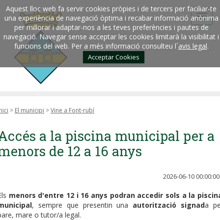
Aquest lloc web fa servir cookies pròpies i de tercers per faciliar-te
una experiència de navegació òptima i recabar informació anònima
per millorar i adaptar-nos a les teves preferències i pautes de
navegació. Navegar sense acceptar les cookies limitarà la visibilitat i
funcions del web. Per a més informació consulteu l´
avis legal
.
Acceptar Cookies
nici
>
El municipi
>
Vine a Font-rubí
Accés a la piscina municipal per a
menors de 12 a 16 anys
2026-06-10 00:00:00
Els
menors d'entre 12 i 16 anys podran accedir sols a la piscin
municipal
, sempre que presentin una
autorització signad
a pe
pare, mare o tutor/a legal.