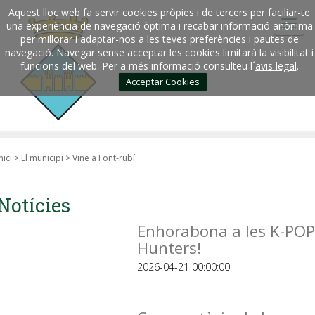
Aquest lloc web fa servir cookies pròpies i de tercers per faciliar-te
una experiència de navegació òptima i recabar informació anònima
per millorar i adaptar-nos a les teves preferències i pautes de
navegació. Navegar sense acceptar les cookies limitarà la visibilitat i
funcions del web. Per a més informació consulteu l´
avis legal
.
Acceptar Cookies
nici
>
El municipi
>
Vine a Font-rubí
Notícies
Enhorabona a les K-POP
Hunters!
2026-04-21 00:00:00