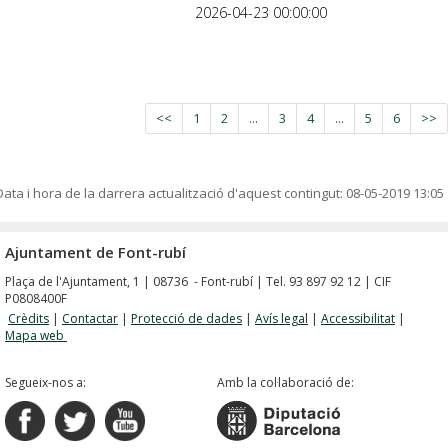
2026-04-23 00:00:00
<<
1
2
...
3
4
...
5
6
>>
Data i hora de la darrera actualització d'aquest contingut:
08-05-2019 13:05
Ajuntament de Font-rubí
Plaça de l'Ajuntament, 1 | 08736 - Font-rubí | Tel. 93 897 92 12 | CIF
P0808400F
Crèdits
|
Contactar
|
Protecció de dades
|
Avís legal
|
Accessibilitat
|
Mapa web
Segueix-nos a:
Amb la col·laboració de: