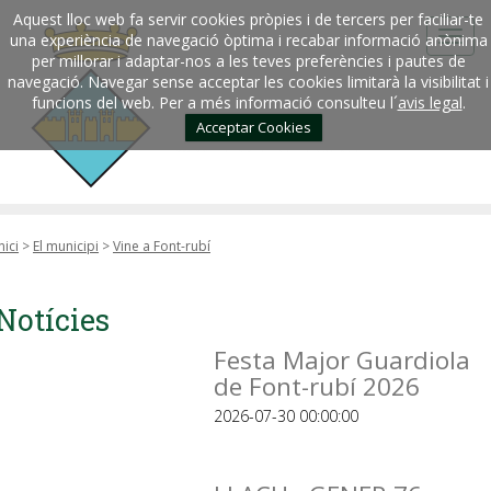
Aquest lloc web fa servir cookies pròpies i de tercers per faciliar-te
una experiència de navegació òptima i recabar informació anònima
per millorar i adaptar-nos a les teves preferències i pautes de
navegació. Navegar sense acceptar les cookies limitarà la visibilitat i
funcions del web. Per a més informació consulteu l´
avis legal
.
Acceptar Cookies
nici
>
El municipi
>
Vine a Font-rubí
Notícies
Festa Major Guardiola
de Font-rubí 2026
2026-07-30 00:00:00