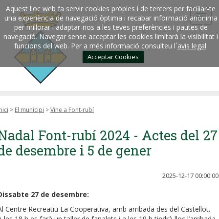
Aquest lloc web fa servir cookies pròpies i de tercers per faciliar-te
una experiència de navegació òptima i recabar informació anònima
per millorar i adaptar-nos a les teves preferències i pautes de
navegació. Navegar sense acceptar les cookies limitarà la visibilitat i
funcions del web. Per a més informació consulteu l´
avis legal
.
Acceptar Cookies
nici
>
El municipi
>
Vine a Font-rubí
Nadal Font-rubí 2024 - Actes del 27
de desembre i 5 de gener
2025-12-17 00:00:00
Dissabte 27 de desembre:
Al Centre Recreatiu La Cooperativa, amb arribada des del Castellot.
A les 18 h es farà un taller de fanalets i a les 19 h tindrà lloc l’arribada