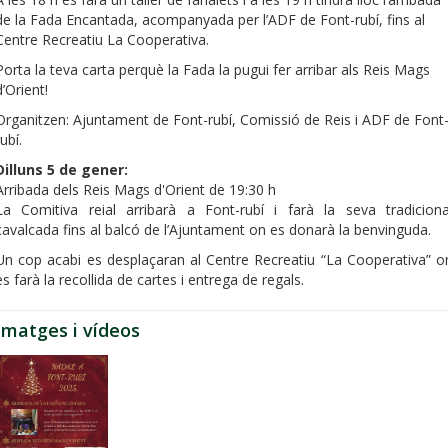
de la Fada Encantada, acompanyada per l’ADF de Font-rubí, fins al
Centre Recreatiu La Cooperativa.
Porta la teva carta perquè la Fada la pugui fer arribar als Reis Mags
d’Orient!
Organitzen: Ajuntament de Font-rubí, Comissió de Reis i ADF de Font
rubí.
Dilluns 5 de gener:
Arribada dels Reis Mags d'Orient de 19:30 h
La Comitiva reial arribarà a Font-rubí i farà la seva tradiciona
cavalcada fins al balcó de l’Ajuntament on es donarà la benvinguda.
Un cop acabi es desplaçaran al Centre Recreatiu “La Cooperativa” o
es farà la recollida de cartes i entrega de regals.
Imatges i vídeos