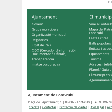
Da
Ajuntament
El municip
Govern
Vine a Font-rub
Grups municipals
Mapa del Patri
Font-rubí
Organització municipal
Festes i fires
Regidories
Balls populars
Jutjat de Pau
Entitats i asso
CIDO (Cercador d'informació i
Documentació Oficials)
Equipaments
Transparència
Turisme
Imatge corporativa
Adreces i telè
Plànol / Guia d
El municipi en 
Agermanamen
Ajuntament de Font-rubí
Plaça de l'Ajuntament, 1 | 08736 - Font-rubí | Tel. 93 897 
Crèdits
|
Contactar
|
Protecció de dades
|
Avís legal
|
Acc