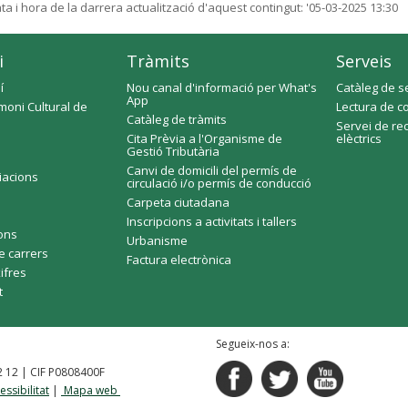
ta i hora de la darrera actualització d'aquest contingut:
'05-03-2025 13:30
i
Tràmits
Serveis
í
Nou canal d'informació per What's
Catàleg de s
App
moni Cultural de
Lectura de c
Catàleg de tràmits
Servei de re
Cita Prèvia a l'Organisme de
elèctrics
Gestió Tributària
Canvi de domicili del permís de
ciacions
circulació i/o permís de conducció
Carpeta ciutadana
Inscripcions a activitats i tallers
fons
Urbanisme
e carrers
Factura electrònica
xifres
t
Segueix-nos a:
92 12 | CIF P0808400F
essibilitat
|
Mapa web