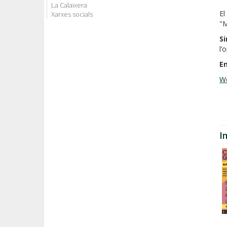
La Calaixera
El
Xarxes socials
"
Si
l’
En
We
I