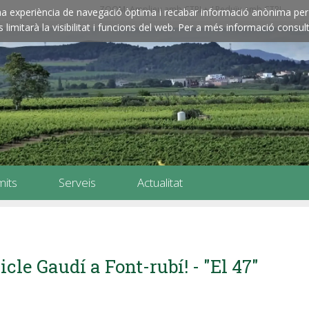
ZOOM: Amplieu amb CTRL+ / Reduïu amb CTRL-
e una experiència de navegació òptima i recabar informació anònima per 
imitarà la visibilitat i funcions del web. Per a més informació consult
mits
Serveis
Actualitat
icle Gaudí a Font-rubí! - "El 47"