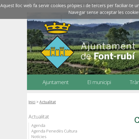
Data i hora oficials: 09/08/2026
08:29
Aquest lloc web fa servir cookies pròpies i de tercers per faciliar-t
Navegar sense acceptar les cookies l
Ajuntament
El municipi
Trà
Inici
>
Actualitat
Actualitat
C
Agenda
Agenda Penedès Cultura
Notícies