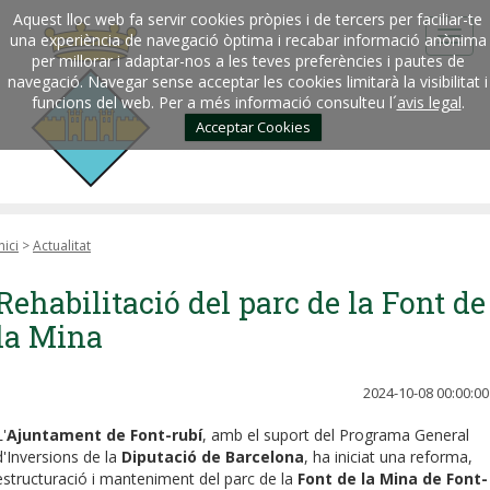
Aquest lloc web fa servir cookies pròpies i de tercers per faciliar-te
una experiència de navegació òptima i recabar informació anònima
per millorar i adaptar-nos a les teves preferències i pautes de
navegació. Navegar sense acceptar les cookies limitarà la visibilitat i
funcions del web. Per a més informació consulteu l´
avis legal
.
Acceptar Cookies
nici
>
Actualitat
Rehabilitació del parc de la Font de
la Mina
2024-10-08 00:00:00
L'
Ajuntament de Font-rubí
, amb el suport del Programa General
d'Inversions de la
Diputació de Barcelona
, ha iniciat una reforma,
estructuració i manteniment del parc de la
Font de la Mina de Font-