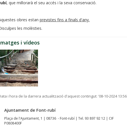
rubí
, que millorarà el seu accés i la seva conservació.
Aquestes obres estan
previstes fins a finals d'any.
Disculpes les molèsties.
Imatges i vídeos
Data i hora de la darrera actualització d'aquest contingut:
'08-10-2024 13:56
Ajuntament de Font-rubí
Plaça de l'Ajuntament, 1 | 08736 - Font-rubí | Tel. 93 897 92 12 | CIF
P0808400F