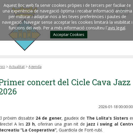
Aquest lloc web fa servir cookies pròpies i de tercers per faciliar-te
una experiència de navegació òptima i recabar informació anònima
per millorar i adaptar-nos a les teves preferències i pautes de
navegació. Navegar sense acceptar les cookies limitarà la visibilitat i
funcions del web. Per a més informació consulteu l´
avis legal
.
Acceptar Cookies
nici
>
Actualitat
>
Agenda
Primer concert del Cicle Cava Jazz
2026
2026-01-18 00:00:00
El pròxim dissabte
24 de gener
, gaudeix de
The Lolita's Sisters
e
directe! A les
23 h
, oferiran una gran nit de
jazz i swing al Centr
Recreatiu “La Cooperativa”
, Guardiola de Font-rubí.