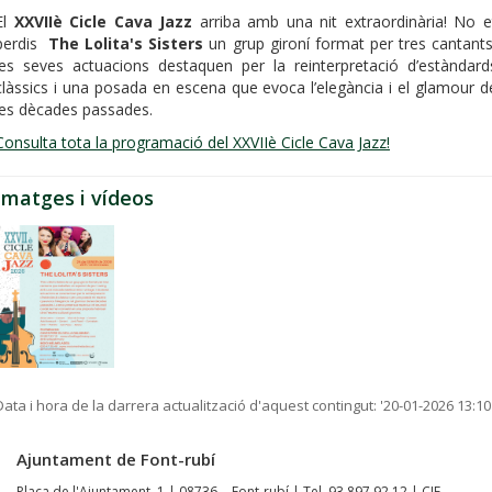
El
XXVIIè Cicle Cava Jazz
arriba amb una nit extraordinària! No e
perdis
The Lolita's Sisters
un grup gironí format per tres cantants
les seves actuacions destaquen per la reinterpretació d’estàndard
clàssics i una posada en escena que evoca l’elegància i el glamour d
les dècades passades.
Consulta tota la programació del XXVIIè Cicle Cava Jazz!
Imatges i vídeos
Data i hora de la darrera actualització d'aquest contingut:
'20-01-2026 13:10
Ajuntament de Font-rubí
Plaça de l'Ajuntament, 1 | 08736 - Font-rubí | Tel. 93 897 92 12 | CIF