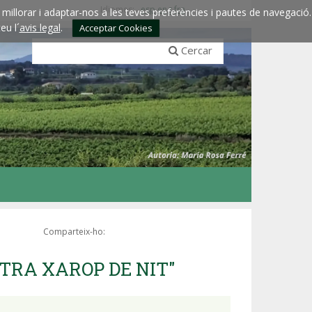
Idiomes:
esp
eng
fra
millorar i adaptar-nos a les teves preferències i pautes de navegació.
eu l´
avis legal
.
Acceptar Cookies
Cercar
Comparteix-ho:
STRA XAROP DE NIT"