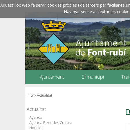
Data i hora oficials: 06/08/2026
12:44
Aquest lloc web fa servir cookies pròpies i de tercers per faciliar-t
Navegar sense acceptar les cookies l
Ajuntament
El municipi
Trà
Inici
>
Actualitat
Actualitat
B
Agenda
Agenda Penedès Cultura
Notícies