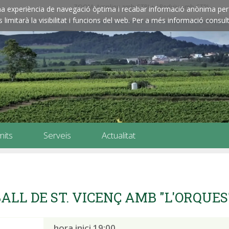
ZOOM: Amplieu amb CTRL+ / Reduïu amb CTRL-
e una experiència de navegació òptima i recabar informació anònima per 
imitarà la visibilitat i funcions del web. Per a més informació consult
mits
Serveis
Actualitat
ALL DE ST. VICENÇ AMB "L'ORQUE
hora inici 19:00