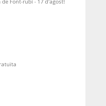
 de Font-rubí - 17 d'agost!
ratuïta