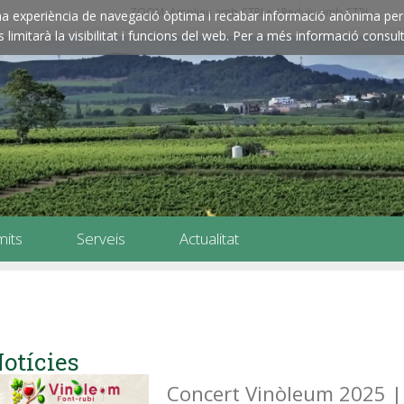
ZOOM: Amplieu amb CTRL+ / Reduïu amb CTRL-
e una experiència de navegació òptima i recabar informació anònima per 
imitarà la visibilitat i funcions del web. Per a més informació consult
mits
Serveis
Actualitat
otícies
Concert Vinòleum 2025 |