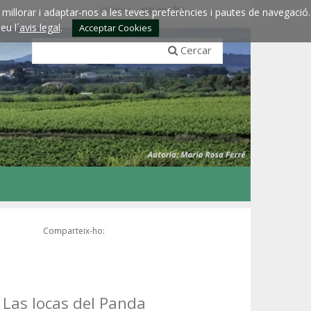
Idiomes:
esp
eng
fra
millorar i adaptar-nos a les teves preferències i pautes de navegació.
eu l´
avis legal
.
Acceptar Cookies
Cercar
Comparteix-ho:
 Las locas del Panda