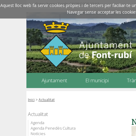
Data i hora oficials: 06/08/2026
22:13
Aquest lloc web fa servir cookies pròpies i de tercers per faciliar-t
Navegar sense acceptar les cookies l
Ajuntament
El municipi
Trà
Inici
>
Actualitat
Actualitat
N
Agenda
Agenda Penedès Cultura
Notícies