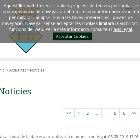
Aquest lloc web fa servir cookies pròpies i de tercers per faciliar-te
una experiència de navegació òptima i recabar informació anònima
per millorar i adaptar-nos a les teves preferències i pautes de
navegació. Navegar sense acceptar les cookies limitarà la visibilitat i
funcions del web. Per a més informació consulteu l´
avis legal
.
Acceptar Cookies
nici
>
Actualitat
>
Notícies
Notícies
<<
1
2
...
...
5
6
>>
Data i hora de la darrera actualització d'aquest contingut:
08-05-2019 13:05