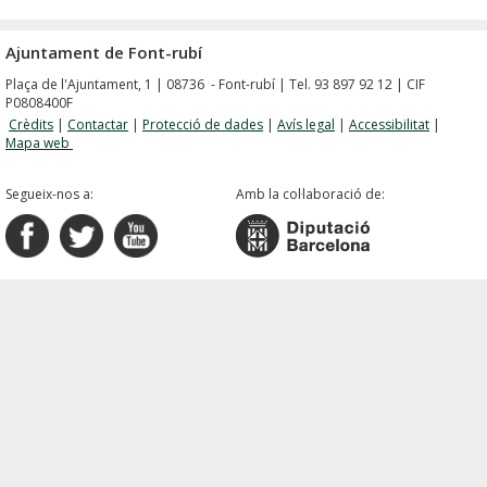
Ajuntament de Font-rubí
Plaça de l'Ajuntament, 1 | 08736 - Font-rubí | Tel. 93 897 92 12 | CIF
P0808400F
Crèdits
|
Contactar
|
Protecció de dades
|
Avís legal
|
Accessibilitat
|
Mapa web
Segueix-nos a:
Amb la col·laboració de: