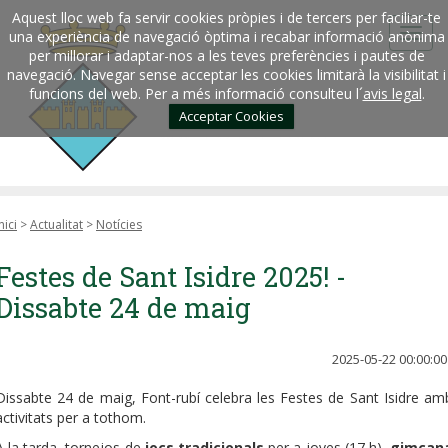
Aquest lloc web fa servir cookies pròpies i de tercers per faciliar-te
una experiència de navegació òptima i recabar informació anònima
per millorar i adaptar-nos a les teves preferències i pautes de
navegació. Navegar sense acceptar les cookies limitarà la visibilitat i
funcions del web. Per a més informació consulteu l´
avis legal
.
Acceptar Cookies
nici
>
Actualitat
>
Notícies
Festes de Sant Isidre 2025! -
Dissabte 24 de maig
2025-05-22 00:00:00
Dissabte 24 de maig, Font-rubí celebra les Festes de Sant Isidre am
activitats per a tothom.
A la tarda, tornejos de
jocs tradicionals
per a joves (17 h),
gimcan