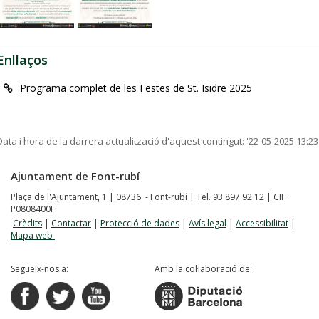
Enllaços
Programa complet de les Festes de St. Isidre 2025
Data i hora de la darrera actualització d'aquest contingut:
'22-05-2025 13:23
Ajuntament de Font-rubí
Plaça de l'Ajuntament, 1 | 08736 - Font-rubí | Tel. 93 897 92 12 | CIF
P0808400F
Crèdits
|
Contactar
|
Protecció de dades
|
Avís legal
|
Accessibilitat
|
Mapa web
Segueix-nos a:
Amb la col·laboració de: