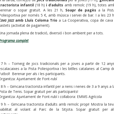
tractorista infantil
(18 h)
i d’adults
amb remolc (19 h), totes am
berenar o sopar gratuït. A les 21 h,
Soapr de pagès
a la Pist
Poliesportiva per només 5 €, amb música i servei de bar. I a les 23 h
Cava Jazz
amb Lluís Coloma Trio
a La Cooperativa, copa de cava 
tastets (activitat de pagament).
Una jornada plena de tradició, diversió i bon ambient per a tots.
Programa complet
17 h – Torneig de jocs tradicionals per a joves a partir de 12 anys
escalacaixes a la Pista Poliesportiva i les bitlles catalanes al Camp d
Futbol! Berenar per als i les participants.
Organitza: Ajuntament de Font-rubí
18 h – Gimcana tractorista infantil per a nens i nenes de 3 a 9 anys a l
Pista de Tenis. Sopar gratuït per als participants!
Organitza: Ajuntament de Font-rubí i col·labora: EMMS Agrícola
19 h – Gimcana tractorista d’adults amb remolc propi! Mostra la tev
habilitat al volant al Parc de la Sitjota. Sopar gratuït per al