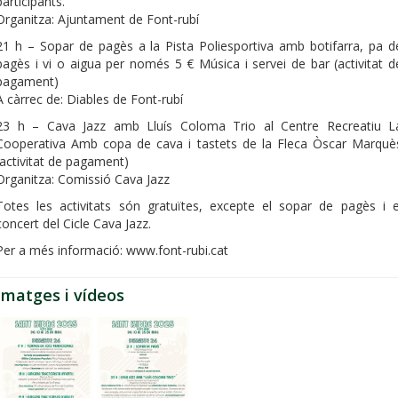
participants.
Organitza: Ajuntament de Font-rubí
21 h – Sopar de pagès a la Pista Poliesportiva amb botifarra, pa d
pagès i vi o aigua per només 5 € Música i servei de bar (activitat d
pagament)
A càrrec de: Diables de Font-rubí
23 h – Cava Jazz amb Lluís Coloma Trio al Centre Recreatiu L
Cooperativa Amb copa de cava i tastets de la Fleca Òscar Marquè
(activitat de pagament)
Organitza: Comissió Cava Jazz
Totes les activitats són gratuïtes, excepte el sopar de pagès i e
concert del Cicle Cava Jazz.
Per a més informació: www.font-rubi.cat
Imatges i vídeos