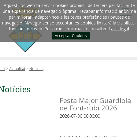
Aquest lloc web fa servir cookies pròpies i de tercers per faciliar-te
una experiència de navegació òptima i recabar informació anònima
per millorar i adaptar-nos a les teves preferències i pautes de
navegació. Navegar sense acceptar les cookies limitarà la visibilitat i
funcions del web. Per a més informació consulteu l´
avis legal
.
Acceptar Cookies
nici
>
Actualitat
>
Notícies
Notícies
Festa Major Guardiola
de Font-rubí 2026
2026-07-30 00:00:00