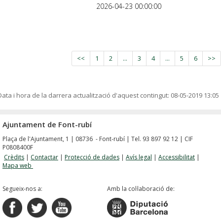
2026-04-23 00:00:00
<<
1
2
...
3
4
...
5
6
>>
Data i hora de la darrera actualització d'aquest contingut:
08-05-2019 13:05
Ajuntament de Font-rubí
Plaça de l'Ajuntament, 1 | 08736 - Font-rubí | Tel. 93 897 92 12 | CIF
P0808400F
Crèdits
|
Contactar
|
Protecció de dades
|
Avís legal
|
Accessibilitat
|
Mapa web
Segueix-nos a:
Amb la col·laboració de: