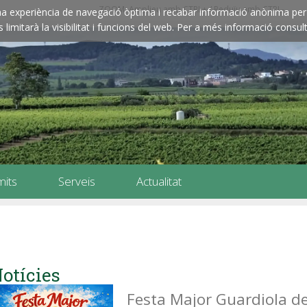
ZOOM: Amplieu amb CTRL+ / Reduïu amb CTRL-
e una experiència de navegació òptima i recabar informació anònima per 
imitarà la visibilitat i funcions del web. Per a més informació consult
mits
Serveis
Actualitat
otícies
Festa Major Guardiola d