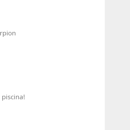
rpion
 piscina!