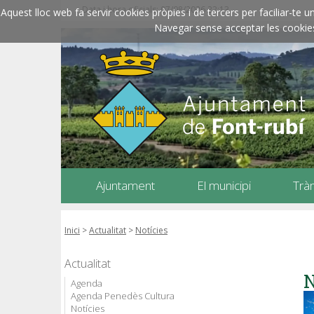
Data i hora oficials: 07/08/2026
22:13
Aquest lloc web fa servir cookies pròpies i de tercers per faciliar-t
Navegar sense acceptar les cookies l
Ajuntament
El municipi
Trà
Inici
>
Actualitat
>
Notícies
Actualitat
N
Agenda
Agenda Penedès Cultura
Notícies