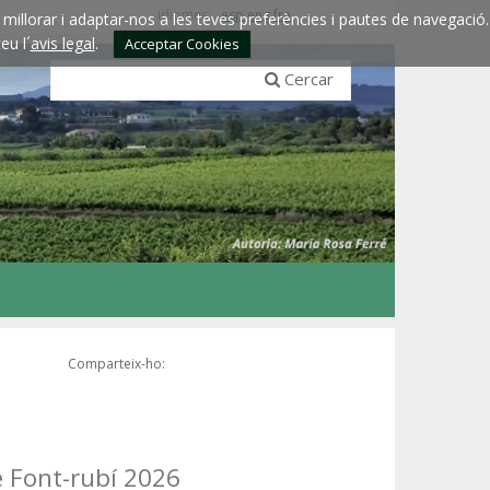
Idiomes:
esp
eng
fra
millorar i adaptar-nos a les teves preferències i pautes de navegació.
eu l´
avis legal
.
Acceptar Cookies
Cercar
Comparteix-ho:
e Font-rubí 2026