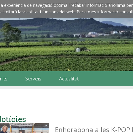
ZOOM: Amplieu amb CTRL+ / Reduïu amb CTRL-
e una experiència de navegació òptima i recabar informació anònima per 
imitarà la visibilitat i funcions del web. Per a més informació consult
mits
Serveis
Actualitat
otícies
Enhorabona a les K-POP 