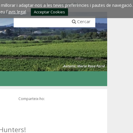
Idiomes:
esp
eng
fra
millorar i adaptar-nos a les teves preferències i pautes de navegació.
eu l´
avis legal
.
Acceptar Cookies
Cercar
Comparteix-ho:
Hunters!