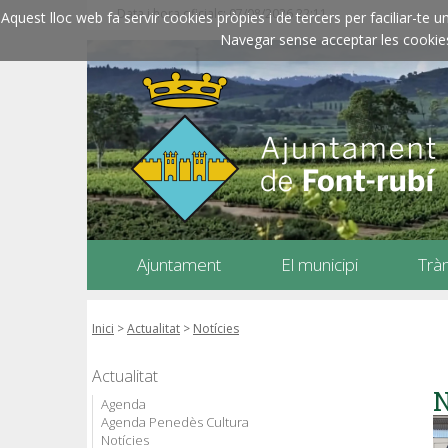
Data i hora oficials: 07/08/2026
22:11
Aquest lloc web fa servir cookies pròpies i de tercers per faciliar-t
Navegar sense acceptar les cookies l
Ajuntament
El municipi
Trà
Inici
>
Actualitat
>
Notícies
Actualitat
N
Agenda
Agenda Penedès Cultura
Notícies