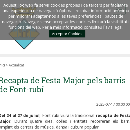
Aquest lloc web fa servir cookies pròpies i de tercers per faciliar-te
una experiència de navegació òptima i recabar informació anònima
per millorar i adaptar-nos a les teves preferències i pautes de
navegació. Navegar sense acceptar les cookies limitarà la visibilitat i
funcions del web. Per a més informació consulteu l´
avis legal
.
Acceptar Cookies
nici
>
Actualitat
Recapta de Festa Major pels barris
de Font-rubí
2025-07-17 00:00:00
Del 24 al 27 de juliol
, Font-rubí viurà la tradicional
recapta de Fest
Major
. Durant quatre dies, colles i entitats recorreran els barri
omplint els carrers de música, dansa i cultura popular.