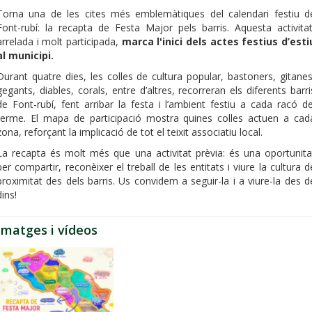
Torna una de les cites més emblemàtiques del calendari festiu d
Font-rubí: la recapta de Festa Major pels barris. Aquesta activitat
arrelada i molt participada,
marca l'inici dels actes festius d’esti
al municipi.
Durant quatre dies, les colles de cultura popular, bastoners, gitanes
gegants, diables, corals, entre d’altres, recorreran els diferents barri
de Font-rubí, fent arribar la festa i l’ambient festiu a cada racó de
terme. El mapa de participació mostra quines colles actuen a cad
zona, reforçant la implicació de tot el teixit associatiu local.
La recapta és molt més que una activitat prèvia: és una oportunita
per compartir, reconèixer el treball de les entitats i viure la cultura d
proximitat des dels barris. Us convidem a seguir-la i a viure-la des d
dins!
Imatges i vídeos