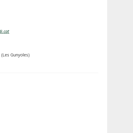
i.cat
e (Les Gunyoles)