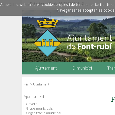
Data i hora oficials: 07/08/2026
18:13
Aquest lloc web fa servir cookies pròpies i de tercers per faciliar-t
Navegar sense acceptar les cookies l
Ajuntament
El municipi
Trà
Inici
>
Ajuntament
Ajuntament
F
Govern
Grups municipals
Organització municipal