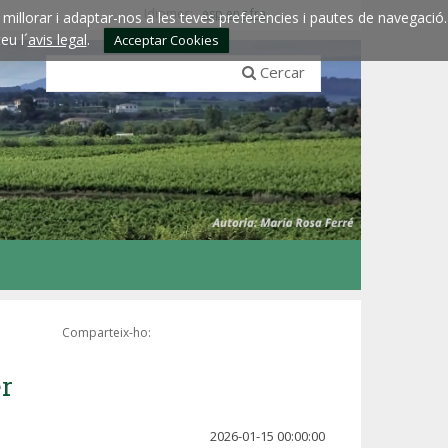
Idiomes:
esp
eng
fra
millorar i adaptar-nos a les teves preferències i pautes de navegació.
eu l´
avis legal
.
Acceptar Cookies
Cercar
Comparteix-ho:
er
2026-01-15 00:00:00