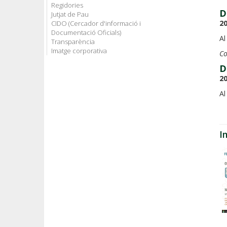
Regidories
D
Jutjat de Pau
20
CIDO (Cercador d'informació i
Documentació Oficials)
Al
Transparència
Imatge corporativa
Co
D
20
Al
I