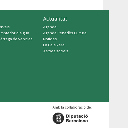
Actualitat
erveis
Agenda
omptador d'aigua
Agenda Penedès Cultura
càrrega de vehicles
Notícies
La Calaixera
Xarxes socials
Amb la col·laboració de: