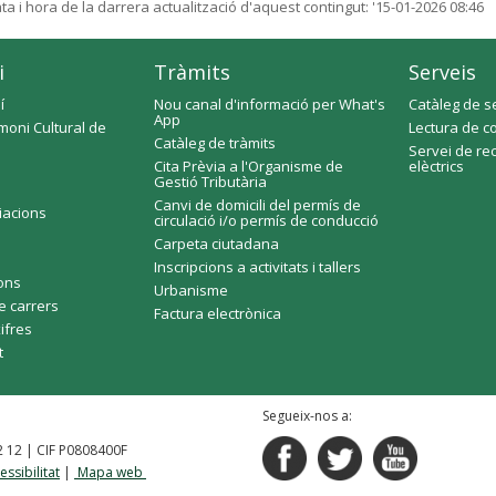
ta i hora de la darrera actualització d'aquest contingut:
'15-01-2026 08:46
i
Tràmits
Serveis
í
Nou canal d'informació per What's
Catàleg de s
App
moni Cultural de
Lectura de c
Catàleg de tràmits
Servei de re
Cita Prèvia a l'Organisme de
elèctrics
Gestió Tributària
Canvi de domicili del permís de
ciacions
circulació i/o permís de conducció
Carpeta ciutadana
Inscripcions a activitats i tallers
fons
Urbanisme
e carrers
Factura electrònica
xifres
t
Segueix-nos a:
92 12 | CIF P0808400F
essibilitat
|
Mapa web