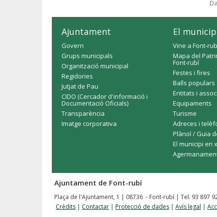
Da
Ajuntament
El municip
Govern
Vine a Font-rub
Grups municipals
Mapa del Patri
Font-rubí
Organització municipal
Festes i fires
Regidories
Balls populars
Jutjat de Pau
Entitats i asso
CIDO (Cercador d'informació i
Documentació Oficials)
Equipaments
Transparència
Turisme
Imatge corporativa
Adreces i telè
Plànol / Guia d
El municipi en 
Agermanamen
Ajuntament de Font-rubí
Plaça de l'Ajuntament, 1 | 08736 - Font-rubí | Tel. 93 897 
Crèdits
|
Contactar
|
Protecció de dades
|
Avís legal
|
Acc