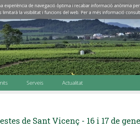
ZOOM: Amplieu amb CTRL+ / Reduïu amb CTRL-
e una experiència de navegació òptima i recabar informació anònima per 
imitarà la visibilitat i funcions del web. Per a més informació consult
mits
Serveis
Actualitat
estes de Sant Vicenç - 16 i 17 de gen