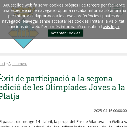
Aquest lloc web fa servir cookies pròpies i de tercers per faciliar-te
una experiència de navegació òptima i recabar informació anònima
per millorar i adaptar-nos a les teves preferències i pautes de
navegació. Navegar sense acceptar les cookies limitarà la visibilitat i
funcions del web. Per a més informació consulteu l´
avis legal
.
Acceptar Cookies
nici
>
Ajuntament
Èxit de participació a la segona
edició de les Olimpíades Joves a la
Platja
2025-04-16 00:00:00
El passat diumenge 14 d’abril, la platja del Far de Vilanova i la Geltrú v