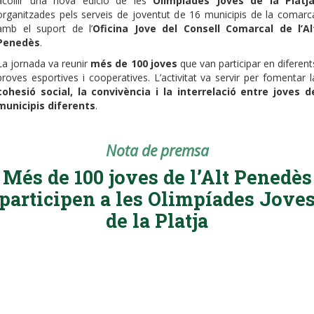
acollir una nova edició de les
Olimpíades Joves de la Platj
organitzades pels serveis de joventut de 16 municipis de la comarc
amb el suport de l’
Oficina Jove del Consell Comarcal de l’Al
Penedès
.
La jornada va reunir
més de 100 joves
que van participar en diferent
proves esportives i cooperatives. L’activitat va servir per fomentar l
cohesió social, la convivència i la interrelació entre joves d
municipis diferents
.
Nota de premsa
Més de 100 joves de l’Alt Penedès
participen a les Olimpíades Jove
de la Platja