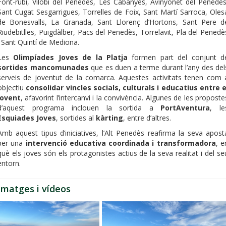
Font-rubí, Vilobí del Penedès, Les Cabanyes, Avinyonet del Penedès
Sant Cugat Sesgarrigues, Torrelles de Foix, Sant Martí Sarroca, Oles
de Bonesvalls, La Granada, Sant Llorenç d’Hortons, Sant Pere d
Riudebitlles, Puigdàlber, Pacs del Penedès, Torrelavit, Pla del Penedè
i Sant Quintí de Mediona.
Les
Olimpíades Joves de la Platja
formen part del conjunt d
sortides mancomunades
que es duen a terme durant l’any des del
serveis de joventut de la comarca. Aquestes activitats tenen com 
objectiu
consolidar vincles socials, culturals i educatius entre e
jovent
, afavorint l’intercanvi i la convivència. Algunes de les proposte
d’aquest programa inclouen la sortida a
PortAventura
, le
Esquiades Joves
, sortides al
kàrting
, entre d’altres.
Amb aquest tipus d’iniciatives, l’Alt Penedès reafirma la seva apost
per una
intervenció educativa coordinada i transformadora
, e
què els joves són els protagonistes actius de la seva realitat i del se
entorn.
Imatges i vídeos