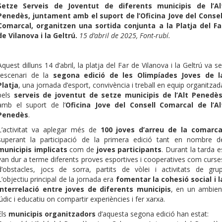
Setze Serveis de Joventut de diferents municipis de l’Al
Penedès, juntament amb el suport de l’Oficina Jove del Consel
Comarcal, organitzen una sortida conjunta a la Platja del Fa
de Vilanova i la Geltrú.
15 d’abril de 2025, Font-rubí.
Aquest dilluns 14 d’abril, la platja del Far de Vilanova i la Geltrú va se
l’escenari de la
segona edició de les Olimpíades Joves de l
Platja
, una jornada d’esport, convivència i treball en equip organitzad
pels
serveis de joventut de setze municipis de l’Alt Penedè
amb el suport de l’
Oficina Jove del Consell Comarcal de l’Al
Penedès
.
L’activitat va aplegar més de
100 joves d’arreu de la comarc
superant la participació de la primera edició tant en nombre d
municipis implicats
com de
joves participants
. Durant la tarda e
van dur a terme diferents proves esportives i cooperatives com curse
d’obstacles, jocs de sorra, partits de vòlei i activitats de grup
L’objectiu principal de la jornada era
fomentar la cohesió social i l
interrelació entre joves de diferents municipis
, en un ambien
lúdic i educatiu on compartir experiències i fer xarxa.
Els
municipis organitzadors
d’aquesta segona edició han estat: