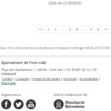
2026-04-23 00:00:00
<<
1
2
...
3
4
...
5
6
>>
Data i hora de la darrera actualització d'aquest contingut:
08-05-2019 13:05
Ajuntament de Font-rubí
Plaça de l'Ajuntament, 1 | 08736 - Font-rubí | Tel. 93 897 92 12 | CIF
P0808400F
Crèdits
|
Contactar
|
Protecció de dades
|
Avís legal
|
Accessibilitat
|
Mapa web
Segueix-nos a:
Amb la col·laboració de: