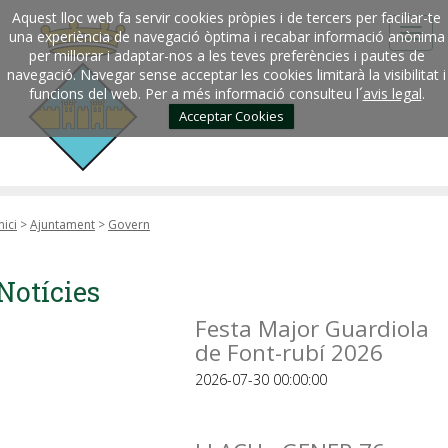
Aquest lloc web fa servir cookies pròpies i de tercers per faciliar-te
una experiència de navegació òptima i recabar informació anònima
per millorar i adaptar-nos a les teves preferències i pautes de
navegació. Navegar sense acceptar les cookies limitarà la visibilitat i
funcions del web. Per a més informació consulteu l´
avis legal
.
Acceptar Cookies
nici
>
Ajuntament
>
Govern
Notícies
Festa Major Guardiola
de Font-rubí 2026
2026-07-30 00:00:00