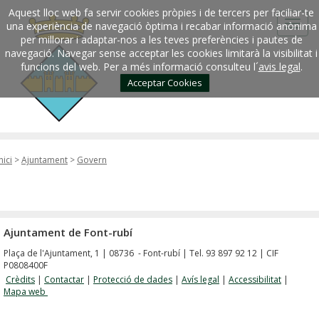
Aquest lloc web fa servir cookies pròpies i de tercers per faciliar-te
una experiència de navegació òptima i recabar informació anònima
per millorar i adaptar-nos a les teves preferències i pautes de
navegació. Navegar sense acceptar les cookies limitarà la visibilitat i
funcions del web. Per a més informació consulteu l´
avis legal
.
Acceptar Cookies
nici
>
Ajuntament
>
Govern
Ajuntament de Font-rubí
Plaça de l'Ajuntament, 1 | 08736 - Font-rubí | Tel. 93 897 92 12 | CIF
P0808400F
Crèdits
|
Contactar
|
Protecció de dades
|
Avís legal
|
Accessibilitat
|
Mapa web