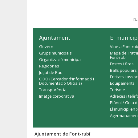
Da
Ajuntament
El municip
Govern
Vine a Font-rub
Grups municipals
Mapa del Patri
Font-rubí
Organització municipal
Festes i fires
Regidories
Balls populars
Jutjat de Pau
Entitats i asso
CIDO (Cercador d'informació i
Documentació Oficials)
Equipaments
Transparència
Turisme
Imatge corporativa
Adreces i telè
Plànol / Guia d
El municipi en 
Agermanamen
Ajuntament de Font-rubí