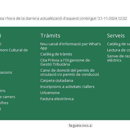
ta i hora de la darrera actualització d'aquest contingut:
'21-11-2024 12:32
i
Tràmits
Serveis
í
Nou canal d'informació per What's
Catàleg de s
App
moni Cultural de
Lectura de c
Catàleg de tràmits
Servei de re
Cita Prèvia a l'Organisme de
elèctrics
Gestió Tributària
Canvi de domicili del permís de
ciacions
circulació i/o permís de conducció
Carpeta ciutadana
Inscripcions a activitats i tallers
fons
Urbanisme
e carrers
Factura electrònica
xifres
t
Segueix-nos a: