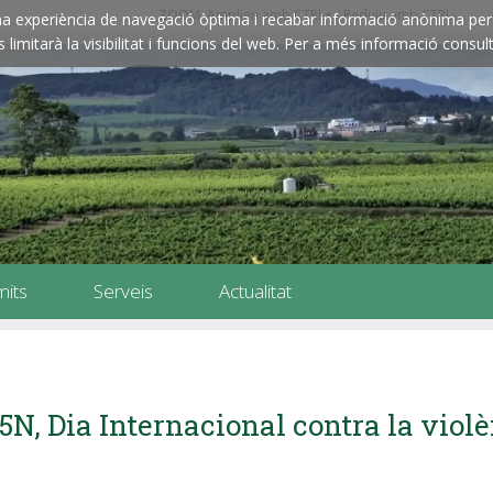
ZOOM: Amplieu amb CTRL+ / Reduïu amb CTRL-
e una experiència de navegació òptima i recabar informació anònima per 
imitarà la visibilitat i funcions del web. Per a més informació consult
mits
Serveis
Actualitat
5N, Dia Internacional contra la viol