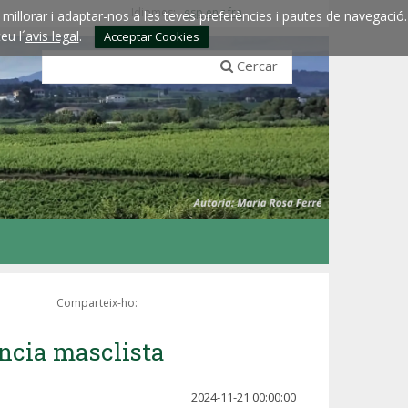
Idiomes:
esp
eng
fra
millorar i adaptar-nos a les teves preferències i pautes de navegació.
eu l´
avis legal
.
Acceptar Cookies
Cercar
Comparteix-ho:
ència masclista
2024-11-21 00:00:00