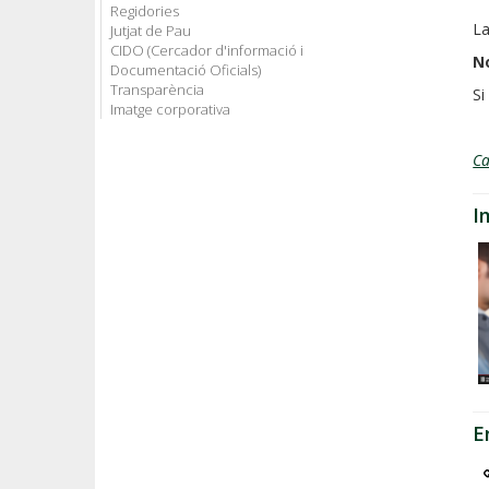
Regidories
La
Jutjat de Pau
CIDO (Cercador d'informació i
No
Documentació Oficials)
Transparència
Si
Imatge corporativa
C
I
E