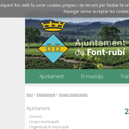
Data i hora oficials: 07/08/2026
11:27
Aquest lloc web fa servir cookies pròpies i de tercers per faciliar-t
Navegar sense acceptar les cookies l
Ajuntament
El municipi
Trà
Inici
>
Ajuntament
>
Grups municipals
Ajuntament
2
Govern
Grups municipals
Organització municipal