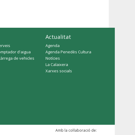
Actualitat
erveis
Agenda
omptador d'aigua
Agenda Penedès Cultura
càrrega de vehicles
Notícies
La Calaixera
Xarxes socials
Amb la col·laboració de: