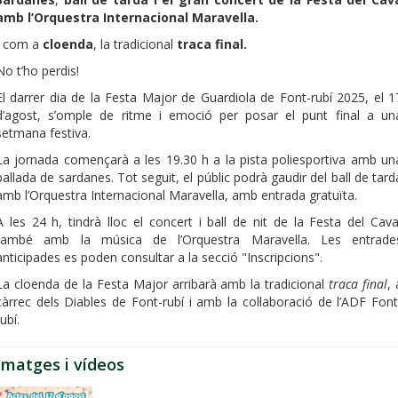
amb l’Orquestra Internacional Maravella.
I com a
cloenda
, la tradicional
traca final.
No t’ho perdis!
El darrer dia de la Festa Major de Guardiola de Font-rubí 2025, el 1
d’agost, s’omple de ritme i emoció per posar el punt final a un
setmana festiva.
La jornada començarà a les 19.30 h a la pista poliesportiva amb un
ballada de sardanes. Tot seguit, el públic podrà gaudir del ball de tard
amb l’Orquestra Internacional Maravella, amb entrada gratuïta.
A les 24 h, tindrà lloc el concert i ball de nit de la Festa del Cava
també amb la música de l’Orquestra Maravella. Les entrade
anticipades es poden consultar a la secció "Inscripcions".
La cloenda de la Festa Major arribarà amb la tradicional
traca final
, 
càrrec dels Diables de Font-rubí i amb la col·laboració de l’ADF Font
rubí.
Imatges i vídeos