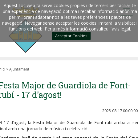
Aquest lloc web fa servir cookies pròpies i de tercers per faciliar-te
una experiència de navegació òptima i recabar informació anònima
per millorar i adaptar-nos a les teves preferències i pautes de
navegació. Navegar sense acceptar les cookies limitarà la visibilitat i
funcions del web. Per a més informació consulteu l´
avis legal
.
Acceptar Cookies
nici
>
Ajuntament
Festa Major de Guardiola de Font-
rubí - 17 d'agost!
2025-08-17 00:00:00
El 17 d’agost, la Festa Major de Guardiola de Font-rubí arriba al se
final amb una jornada de música i celebració.
Sardanes
,
ball de tarda i el gran concert de la Festa del Cav