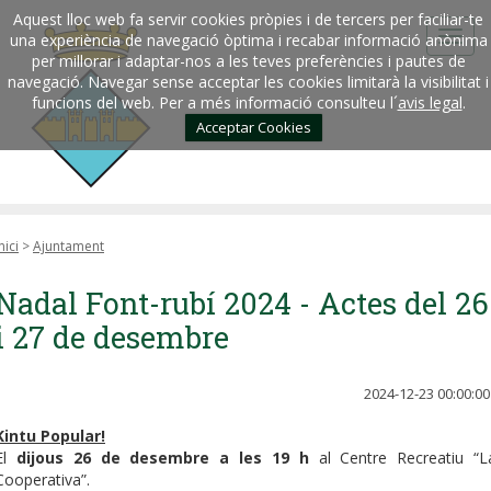
Aquest lloc web fa servir cookies pròpies i de tercers per faciliar-te
una experiència de navegació òptima i recabar informació anònima
per millorar i adaptar-nos a les teves preferències i pautes de
navegació. Navegar sense acceptar les cookies limitarà la visibilitat i
funcions del web. Per a més informació consulteu l´
avis legal
.
Acceptar Cookies
nici
>
Ajuntament
Nadal Font-rubí 2024 - Actes del 26
i 27 de desembre
2024-12-23 00:00:00
Kintu Popular!
El
dijous 26 de desembre a les 19 h
al Centre Recreatiu “L
Cooperativa”.