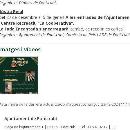
Organitza: Diables de Font-rubí.
Bústia Reial
Del 27 de desembre al 5 de gener!
A les entrades de l’Ajuntamen
i Centre Recreatiu “La Cooperativa”.
La Fada Encantada s’encarregarà
, també, de recollir les cartes!
Organitza: Ajuntament de Font-rubí, Comissió de Reis i ADF de Font-rubí
Imatges i vídeos
Data i hora de la darrera actualització d'aquest contingut:
'23-12-2024 11:14
Ajuntament de Font-rubí
Plaça de l'Ajuntament, 1 | 08736 - Font-rubí | Tel. 93 897 92 12 | CIF