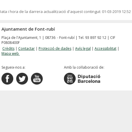
Data i hora de la darrera actualització d'aquest contingut:
01-03-2019 12:52
Ajuntament de Font-rubí
Plaça de l'Ajuntament, 1 | 08736 - Font-rubí | Tel. 93 897 92 12 | CIF
P0808400F
Crèdits
|
Contactar
|
Protecció de dades
|
Avís legal
|
Accessibilitat
|
Mapa web
Segueix-nos a:
Amb la col·laboració de: