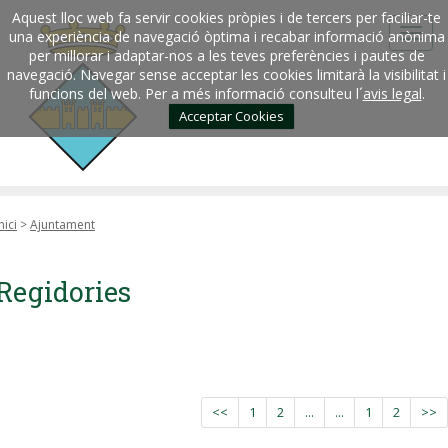
Aquest lloc web fa servir cookies pròpies i de tercers per faciliar-te
una experiència de navegació òptima i recabar informació anònima
per millorar i adaptar-nos a les teves preferències i pautes de
navegació. Navegar sense acceptar les cookies limitarà la visibilitat i
funcions del web. Per a més informació consulteu l´
avis legal
.
Acceptar Cookies
nici
>
Ajuntament
Regidories
<<
1
2
...
...
1
2
>>