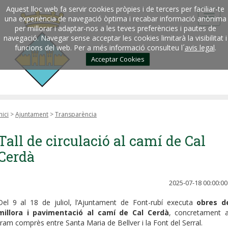
Aquest lloc web fa servir cookies pròpies i de tercers per faciliar-te
una experiència de navegació òptima i recabar informació anònima
per millorar i adaptar-nos a les teves preferències i pautes de
navegació. Navegar sense acceptar les cookies limitarà la visibilitat i
funcions del web. Per a més informació consulteu l´
avis legal
.
Acceptar Cookies
nici
>
Ajuntament
>
Transparència
Tall de circulació al camí de Cal
Cerdà
2025-07-18 00:00:00
Del 9 al 18 de juliol, l’Ajuntament de Font-rubí executa
obres d
millora i pavimentació al camí de Cal Cerdà
, concretament a
tram comprès entre Santa Maria de Bellver i la Font del Serral.