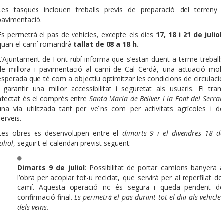
Les tasques inclouen treballs previs de preparació del terreny 
pavimentació.
Es permetrà el pas de vehicles, excepte els dies
17, 18 i 21 de julio
quan el camí romandrà
tallat de 08 a 18 h.
L’Ajuntament de Font-rubí informa que s’estan duent a terme treball
de millora i pavimentació al camí de Cal Cerdà, una actuació mol
esperada que té com a objectiu optimitzar les condicions de circulaci
i garantir una millor accessibilitat i seguretat als usuaris. El tra
afectat és el comprès entre
Santa Maria de Bellver i la Font del Serra
una via utilitzada tant per veïns com per activitats agrícoles i d
serveis.
Les obres es desenvolupen entre el
dimarts 9 i el divendres 18 d
juliol
, seguint el calendari previst següent:
Dimarts 9 de juliol
: Possibilitat de portar camions banyera 
l’obra per acopiar tot-u reciclat, que servirà per al reperfilat de
camí. Aquesta operació no és segura i queda pendent d
confirmació final.
Es permetrà el pas durant tot el dia als vehicle
dels veïns.