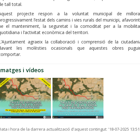
de tall total.
Aquest projecte respon a la voluntat municipal de millora
progressivament l’estat dels camins i vies rurals del municipi, afavorint
ne el manteniment, la seguretat i la comoditat per a la mobilita
quotidiana i l’activitat econòmica del territori.
L’Ajuntament agraeix la col·laboració i comprensió de la ciutadani
davant les molèsties ocasionals que aquestes obres pugui
comportar.
Imatges i vídeos
Data i hora de la darrera actualització d'aquest contingut:
'18-07-2025 13:51