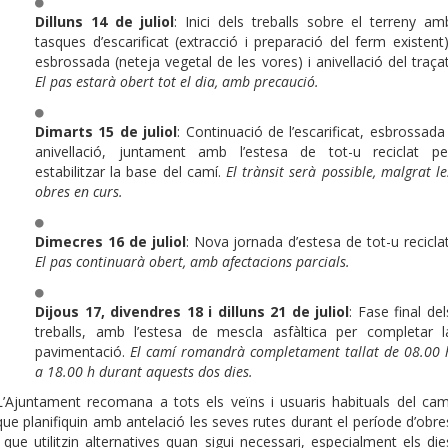
Dilluns 14 de juliol
: Inici dels treballs sobre el terreny am
tasques d’escarificat (extracció i preparació del ferm existent)
esbrossada (neteja vegetal de les vores) i anivellació del traçat
El pas estarà obert tot el dia, amb precaució.
Dimarts 15 de juliol
: Continuació de l’escarificat, esbrossada 
anivellació, juntament amb l’estesa de tot-u reciclat pe
estabilitzar la base del camí.
El trànsit serà possible, malgrat le
obres en curs.
Dimecres 16 de juliol
: Nova jornada d’estesa de tot-u reciclat
El pas continuarà obert, amb afectacions parcials.
Dijous 17, divendres 18 i dilluns 21 de juliol
: Fase final del
treballs, amb l’estesa de mescla asfàltica per completar l
pavimentació.
El camí romandrà completament tallat de 08.00 
a 18.00 h durant aquests dos dies.
L’Ajuntament recomana a tots els veïns i usuaris habituals del cam
que planifiquin amb antelació les seves rutes durant el període d’obre
i que utilitzin alternatives quan sigui necessari, especialment els die