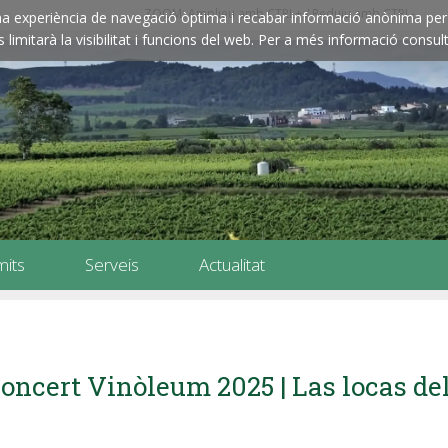
ZOOM: Amplieu amb CTRL+ / Reduïu amb CTRL-
e una experiència de navegació òptima i recabar informació anònima per 
imitarà la visibilitat i funcions del web. Per a més informació consult
mits
Serveis
Actualitat
oncert Vinòleum 2025 | Las locas de