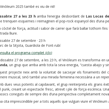
 Vinòleum 2025 també es viu de nit!
ssabte 27 a les 23 h
arriba l’energia desbordant de
Las Locas de
e trenquen esquemes i reimaginen el pop-rock espanyol des d’una per
 còctel de força, actitud i sabor de carrer que farà ballar tothom fins 
trada lliure.
ssabte 27 de setembre · 23 h
rc de la Sitjota, Guardiola de Font-rubí
nsulta el programa complet
(clic)
 dissabte 27 de setembre, a les 23 h, el Vinòleum es transforma en 
anda
, un grup que arriba amb tota la seva energia, “cuesta abajo y si
uest projecte neix amb la voluntat de sacsejar els fonaments del c
nere musical, sinó també una mirada femenina necessària a un repert
b dues veus potents al capdavant, el grup reinterpreta els grans èxi
el punk, creant un espectacle fresc, atrevit i ple de força escènica. U
àssics coneguts de sempre des d’una perspectiva completament nova
a cita imprescindible per a tots aquells que vulguin viure el Vinòleum 