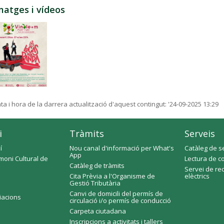
matges i vídeos
ta i hora de la darrera actualització d'aquest contingut:
'24-09-2025 13:29
i
Tràmits
Serveis
í
Nou canal d'informació per What's
Catàleg de s
App
moni Cultural de
Lectura de c
Catàleg de tràmits
Servei de re
Cita Prèvia a l'Organisme de
elèctrics
Gestió Tributària
Canvi de domicili del permís de
ciacions
circulació i/o permís de conducció
Carpeta ciutadana
Inscripcions a activitats i tallers