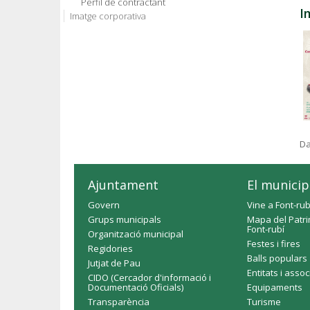
Perfil de contractant
I
Imatge corporativa
Da
Ajuntament
El municip
Govern
Vine a Font-rub
Grups municipals
Mapa del Patri
Font-rubí
Organització municipal
Festes i fires
Regidories
Balls populars
Jutjat de Pau
Entitats i asso
CIDO (Cercador d'informació i
Documentació Oficials)
Equipaments
Transparència
Turisme