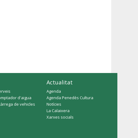
Actualitat
erveis
Agenda
omptador d'aigua
Agenda Penedès Cultura
càrrega de vehicles
Notícies
La Calaixera
Xarxes socials