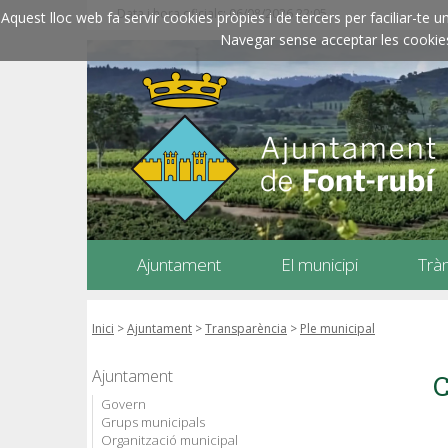
Data i hora oficials: 06/08/2026
22:05
Aquest lloc web fa servir cookies pròpies i de tercers per faciliar-t
Navegar sense acceptar les cookies l
Ajuntament
El municipi
Trà
Inici
>
Ajuntament
>
Transparència
>
Ple municipal
Ajuntament
C
Govern
Grups municipals
Organització municipal