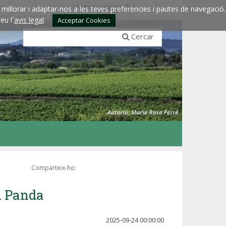
Idiomes:
esp
eng
fra
millorar i adaptar-nos a les teves preferències i pautes de navegació.
eu l´
avis legal
.
Acceptar Cookies
Cercar
Comparteix-ho:
l Panda
2025-09-24 00:00:00