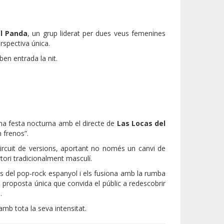
l Panda
, un grup liderat per dues veus femenines
spectiva única.
ben entrada la nit.
una festa nocturna amb el directe de
Las Locas del
n frenos”.
ircuit de versions, aportant no només un canvi de
ori tradicionalment masculí.
ts del pop-rock espanyol i els fusiona amb la rumba
na proposta única que convida el públic a redescobrir
.
amb tota la seva intensitat.