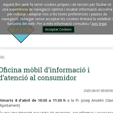
Aquest lloc web fa servir cookies pròpies i de tercers per faciliar-te
una experiència de navegació òptima i recabar informació anònima
per millorar i adaptar-nos a les teves preferències i pautes de
navegació. Navegar sense acceptar les cookies limitarà la visibilitat i
funcions del web. Per a més informació consulteu l´
avis legal
.
Acceptar Cookies
nici
Oficina mòbil d'informació i
d'atenció al consumidor
2025-04-01 00:00:00
Dimarts 8 d'abril de 10:30 a 11:30 h
a la Pl. Josep Anselm Clav
(Ajuntament)
És una eina itinerant que visita els municipis, per informar i assessora