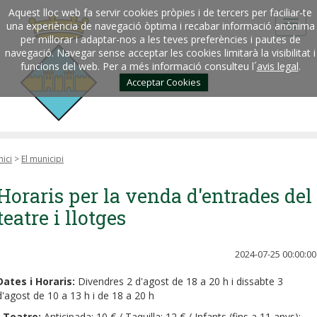
Aquest lloc web fa servir cookies pròpies i de tercers per faciliar-te
una experiència de navegació òptima i recabar informació anònima
per millorar i adaptar-nos a les teves preferències i pautes de
navegació. Navegar sense acceptar les cookies limitarà la visibilitat i
funcions del web. Per a més informació consulteu l´
avis legal
.
Acceptar Cookies
nici
>
El municipi
Horaris per la venda d'entrades del
teatre i llotges
2024-07-25 00:00:00
Dates i Horaris:
Divendres 2 d'agost de 18 a 20 h i dissabte 3
d'agost de 10 a 13 h i de 18 a 20 h
-
Teatre:
Anticipada: 10 € / Taquilla: 12 € / Infants (fins a 11 anys):