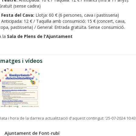
Gratuït (sense cadira)
-
Festa del Cava:
Llotja: 60 € (6 persones, cava i pastisseria)
/ Anticipada: 12 € / Taquilla amb consumició: 15 € (concert, cava,
copa, pastisseria) / General: Entrada gratuïta. Sense consumició.
A la
Sala de Plens de l'Ajuntament
Imatges i vídeos
Data i hora de la darrera actualització d'aquest contingut:
'25-07-2024 10:43
Ajuntament de Font-rubí