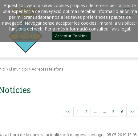
Aquest lloc web fa servir cookies pròpies i de tercers per faciliar-te
una experiència de navegació òptima i recabar informació anònima
per millorar i adaptar-nos a les teves preferències i pautes de
navegació. Navegar sense acceptar les cookies limitarà la visibilitat i
funcions del web. Per a més informació consulteu l´
avis legal
.
Acceptar Cookies
nici
>
El municipi
>
Adreces i telèfons
Notícies
<<
1
2
...
...
5
6
>>
Data i hora de la darrera actualització d'aquest contingut:
08-05-2019 13:05