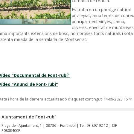
comarca de l'Anoia.
Es troba en un paratge natural
privilegiat, amb terres de conreu
principalment vinyes, camp,
oliveres, envoltat de muntanyes
amb importants extensions de bosc, nombroses fonts naturals i sota
l'atenta mirada de la serralada de Montserrat.
Vídeo "Documental de Font-rubí"
Vídeo "Anunci de Font-rubí"
Data i hora de la darrera actualització d'aquest contingut:
14-09-2023 16:41
Ajuntament de Font-rubí
Plaça de l'Ajuntament, 1 | 08736 - Font-rubí | Tel. 93 897 92 12 | CIF
P0808400F