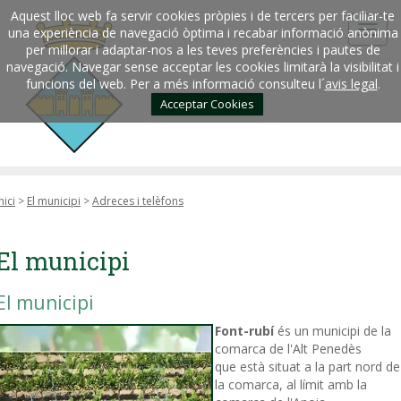
Aquest lloc web fa servir cookies pròpies i de tercers per faciliar-te
una experiència de navegació òptima i recabar informació anònima
per millorar i adaptar-nos a les teves preferències i pautes de
navegació. Navegar sense acceptar les cookies limitarà la visibilitat i
funcions del web. Per a més informació consulteu l´
avis legal
.
Acceptar Cookies
nici
>
El municipi
>
Adreces i telèfons
El municipi
El municipi
Font-rubí
és un municipi de la
comarca de l'Alt Penedès
que està situat a la part nord de
la comarca, al límit amb la