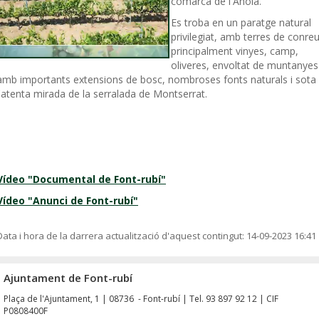
comarca de l'Anoia.
Es troba en un paratge natural
privilegiat, amb terres de conreu
principalment vinyes, camp,
oliveres, envoltat de muntanyes
amb importants extensions de bosc, nombroses fonts naturals i sota
l'atenta mirada de la serralada de Montserrat.
Vídeo "Documental de Font-rubí"
Vídeo "Anunci de Font-rubí"
Data i hora de la darrera actualització d'aquest contingut:
14-09-2023 16:41
Ajuntament de Font-rubí
Plaça de l'Ajuntament, 1 | 08736 - Font-rubí | Tel. 93 897 92 12 | CIF
P0808400F