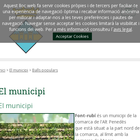
Aquest lloc web fa servir cookies pròpies i de tercers per faciliar-te
una experiència de navegació òptima i recabar informació anònima
per millorar i adaptar-nos a les teves preferències i pautes de
navegació. Navegar sense acceptar les cookies limitarà la visibilitat i
funcions del web. Per a més informació consulteu l´
avis legal
.
Acceptar Cookies
nici
>
El municipi
>
Balls populars
El municipi
El municipi
Font-rubí
és un municipi de la
comarca de l'Alt Penedès
que està situat a la part nord de
la comarca, al límit amb la