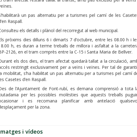
veïnes.
S’habilitarà un pas alternatiu per a turismes pel camí de les Casete
d’en Raspall.
Consulteu els detalls i plànol del recorregut al web municipal.
Els pròxims dies dilluns 6 i dimarts 7 d’octubre, entre les 08.00 h i le
18.00 h, es duran a terme treballs de millora i asfaltat a la carreter
BP-2126, en el tram comprès entre la C-15 i Santa Maria de Bellver.
Durant els dos dies, el tram afectat quedarà tallat a la circulació, am
accés restringit exclusivament per a veïns i veïnes. Per tal de garanti
la mobilitat, s’ha habilitat un pas alternatiu per a turismes pel camí d
les Casetes d’en Raspall.
Des de l’Ajuntament de Font-rubí, es demana comprensió a tota l
ciutadania per les possibles molèsties que aquests treballs pugui
ocasionar i es recomana planificar amb antelació qualsevo
desplaçament per la zona.
Imatges i vídeos