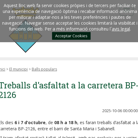
Aquest lloc web fa servir cookies pròpies i de tercers per faciliar-te
una experiència de navegació òptima i recabar informació anònima
per millorar i adaptar-nos a les teves preferències i pautes de
navegació. Navegar sense acceptar les cookies limitarà la visibilitat i
funcions del web. Per a més informació consulteu l´
avis legal
.
Acceptar Cookies
nici
>
El municipi
>
Balls populars
Treballs d'asfaltat a la carretera BP
2126
2025-10-06 00:00:00
Els dies
6 i 7 d’octubre
, de
08 h a 18 h
, es faran treballs d’asfaltat a l
carretera BP-2126, entre el barri de Santa Maria i Sabanell.
El tram afectat restarà tallat al trànsit, amb pas exclusiu per a veïns 