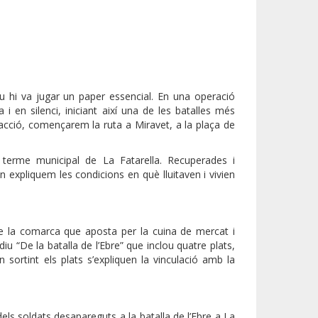
 riu hi va jugar un paper essencial. En una operació
 en silenci, iniciant així una de les batalles més
 acció, començarem la ruta a Miravet, a la plaça de
terme municipal de La Fatarella. Recuperades i
 expliquem les condicions en què lluitaven i vivien
de la comarca que aposta per la cuina de mercat i
iu “De la batalla de l’Ebre” que inclou quatre plats,
 sortint els plats s’expliquen la vinculació amb la
els soldats desapareguts a la batalla de l’Ebre a La