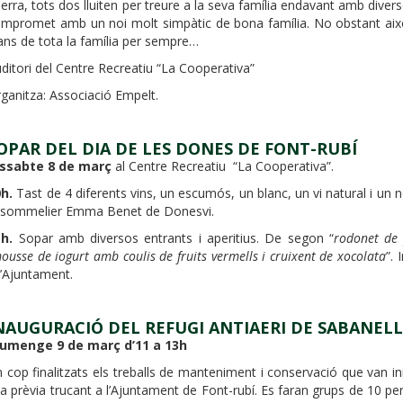
erra, tots dos lluiten per treure a la seva família endavant amb diverso
mpromet amb un noi molt simpàtic de bona família. No obstant això
ans de tota la família per sempre…
ditori del Centre Recreatiu “La Cooperativa”
ganitza: Associació Empelt.
OPAR DEL DIA DE LES DONES DE FONT-RUBÍ
issabte 8 de març
al Centre Recreatiu “La Cooperativa”.
h.
Tast de 4 diferents vins, un escumós, un blanc, un vi natural i un
 sommelier Emma Benet de Donesvi.
h.
Sopar amb diversos entrants i aperitius. De segon “
rodonet de 
ousse de iogurt amb coulis de fruits vermells i cruixent de xocolata
”.
l’Ajuntament.
NAUGURACIÓ DEL REFUGI ANTIAERI DE SABANEL
iumenge 9 de març d’11 a 13h
 cop finalitzats els treballs de manteniment i conservació que van i
ta prèvia trucant a l’Ajuntament de Font-rubí. Es faran grups de 10 pe