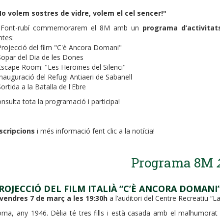
o volem sostres de vidre, volem el cel sencer!"
 Font-rubí commemorarem el 8M amb un
programa d’activitat
ntes:
Projecció del film "C'è Ancora Domani"
Sopar del Dia de les Dones
Escape Room: "Les Heroïnes del Silenci"
Inauguració del Refugi Antiaeri de Sabanell
Sortida a la Batalla de l'Ebre
nsulta tota la programació i participa!
scripcions
i més informació fent clic a la notícia!
Programa 8M
ROJECCIÓ DEL FILM ITALIÀ “C’È ANCORA DOMANI
ivendres 7 de març a les 19:30h
a l’auditori del Centre Recreatiu “L
ma, any 1946. Dèlia té tres fills i està casada amb el malhumorat