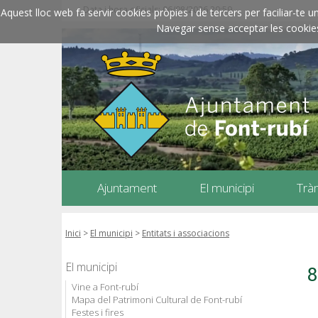
Data i hora oficials: 06/08/2026
20:59
Aquest lloc web fa servir cookies pròpies i de tercers per faciliar-t
Navegar sense acceptar les cookies l
Ajuntament
El municipi
Trà
Inici
>
El municipi
>
Entitats i associacions
El municipi
8
Vine a Font-rubí
Mapa del Patrimoni Cultural de Font-rubí
Festes i fires