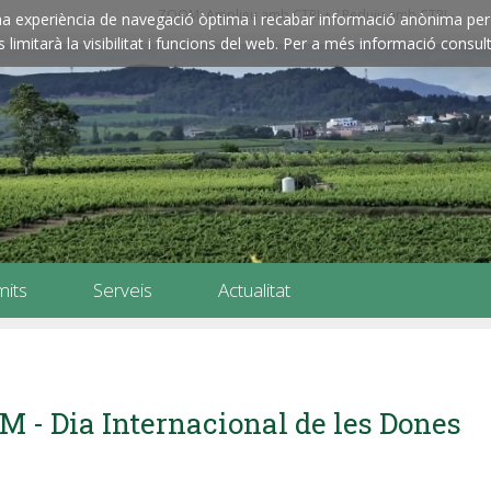
ZOOM: Amplieu amb CTRL+ / Reduïu amb CTRL-
e una experiència de navegació òptima i recabar informació anònima per 
imitarà la visibilitat i funcions del web. Per a més informació consult
mits
Serveis
Actualitat
M - Dia Internacional de les Dones