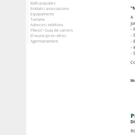
Balls populars
"N
Entitats i associacions
Equipaments
A
Turisme
ju
Adreces i telèfons
- 
Plànol / Guia de carrers
- 
El municipi en xifres
Agermanament
- 
- 
- 
Co
In
P
D
Ro