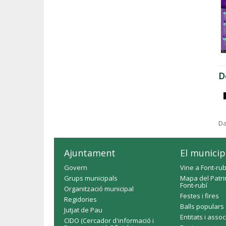
D
Da
Ajuntament
El municip
Govern
Vine a Font-rub
Grups municipals
Mapa del Patri
Font-rubí
Organització municipal
Festes i fires
Regidories
Balls populars
Jutjat de Pau
Entitats i asso
CIDO (Cercador d'informació i