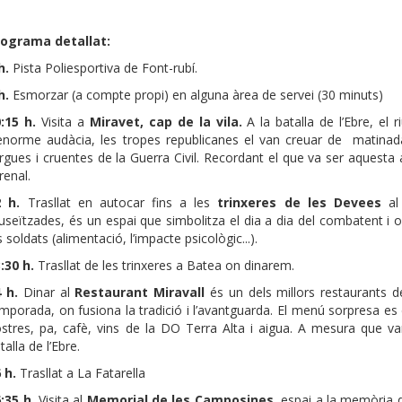
rograma detallat:
h.
Pista Poliesportiva de Font-rubí.
h.
Esmorzar (a compte propi) en alguna àrea de servei (30 minuts)
:15 h.
Visita a
Miravet, cap de la vila.
A la batalla de l’Ebre, el
enorme audàcia, les tropes republicanes el van creuar de matinada i
argues i cruentes de la Guerra Civil. Recordant el que va ser aquesta
Arenal.
2 h.
Trasllat en autocar fins a les
trinxeres de les Devees
al 
seïtzades, és un espai que simbolitza el dia a dia del combatent i on
s soldats (alimentació, l’impacte psicològic...).
:30 h.
Trasllat de les trinxeres a Batea on dinarem.
 h.
Dinar al
Restaurant Miravall
és un dels millors restaurants 
mporada, on fusiona la tradició i l’avantguarda. El menú sorpresa es d
stres, pa, cafè, vins de la DO Terra Alta i aigua. A mesura que van
talla de l’Ebre.
6 h.
Trasllat a La Fatarella
:35 h.
Visita al
Memorial de les Camposines
, espai a la memòria d