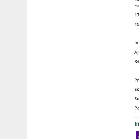
Fa
17
1
In
Aj
R
Pr
So
So
P
I