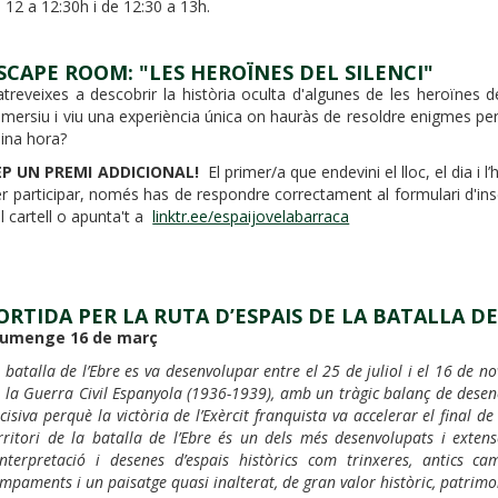
 12 a 12:30h i de 12:30 a 13h.
SCAPE ROOM: "LES HEROÏNES DEL SILENCI"
atreveixes a descobrir la història oculta d'algunes de les heroïnes
mersiu i viu una experiència única on hauràs de resoldre enigmes per 
ina hora?
EP UN PREMI ADDICIONAL!
El primer/a que endevini el lloc, el dia i
r participar, només has de respondre correctament al formulari d'inscr
l cartell o apunta't a
linktr.ee/espaijovelabarraca
ORTIDA PER LA RUTA D’ESPAIS DE LA BATALLA DE
iumenge 16 de març
 batalla de l’Ebre es va desenvolupar entre el 25 de juliol i el 16 de 
 la Guerra Civil Espanyola (1936-1939), amb un tràgic balanç de desene
cisiva perquè la victòria de l’Exèrcit franquista va accelerar el final de
rritori de la batalla de l’Ebre és un dels més desenvolupats i ext
interpretació i desenes d’espais històrics com trinxeres, antics ca
mpaments i un paisatge quasi inalterat, de gran valor històric, patrimon