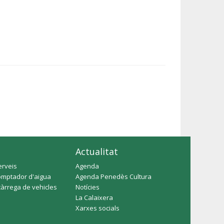
Actualitat
erveis
Agenda
omptador d'aigua
Agenda Penedès Cultura
càrrega de vehicles
Notícies
La Calaixera
Xarxes socials