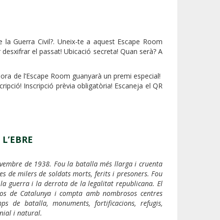
 de la Guerra Civil?. Uneix-te a aquest Escape Room
desxifrar el passat! Ubicació secreta! Quan serà? A
 l’hora de l’Escape Room guanyarà un premi especial!
ipció! Inscripció prèvia obligatòria! Escaneja el QR
 L’EBRE
novembre de 1938. Fou la batalla més llarga i cruenta
s de milers de soldats morts, ferits i presoners. Fou
 la guerra i la derrota de la legalitat republicana. El
ensos de Catalunya i compta amb nombrosos centres
mps de batalla, monuments, fortificacions, refugis,
ial i natural.