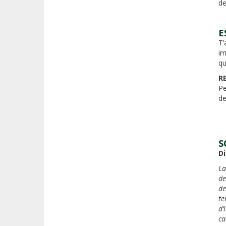
de
E
T’
im
qu
R
Pe
de
S
D
La
de
de
te
d’
ca