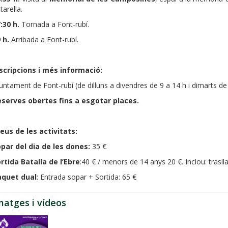
tarella.
:30 h.
Tornada a Font-rubí.
9 h.
Arribada a Font-rubí.
scripcions i més informació:
untament de Font-rubí (de dilluns a divendres de 9 a 14 h i dimarts de
eserves obertes fins a esgotar places.
eus de les activitats:
par del dia de les dones:
35 €
rtida Batalla de l’Ebre
:40 € / menors de 14 anys 20 €. Inclou: trasllat
aquet dual
: Entrada sopar + Sortida: 65 €
matges i vídeos