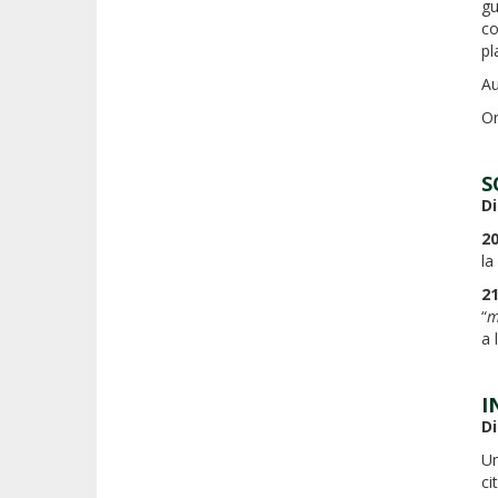
gu
co
pl
Au
Or
S
D
20
la
21
“
m
a 
I
D
Un
ci