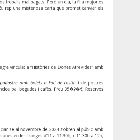
s treballs mal pagats. Però un dia, la filla major es
, rep una misteriosa carta que promet canviar els
 negre vinculat a “Històries de Dones AtreVIdes” amb
pollastre amb bolets a l’oli de rostit
” i de postres
 Inclou pa, begudes i cafès. Preu 35�?�€. Reserves
L
niciar-se al novembre de 2024 s’obren al públic amb
rsones en les franges d’11 a 11:30h, d’11.30h a 12h,