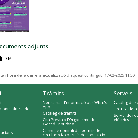
ocuments adjunts
8M
-
ta i hora de la darrera actualització d'aquest contingut:
'17-02-2025 11:50
i
Tràmits
Serveis
í
Nou canal d'informació per What's
Catàleg de s
App
moni Cultural de
Lectura de c
Catàleg de tràmits
Servei de re
Cita Prèvia a l'Organisme de
elèctrics
Gestió Tributària
Canvi de domicili del permís de
ciacions
circulació i/o permís de conducció