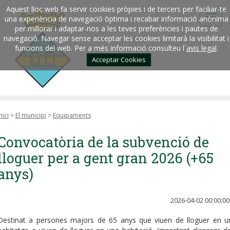
Aquest lloc web fa servir cookies pròpies i de tercers per faciliar-te
una experiència de navegació òptima i recabar informació anònima
per millorar i adaptar-nos a les teves preferències i pautes de
navegació. Navegar sense acceptar les cookies limitarà la visibilitat i
funcions del web. Per a més informació consulteu l´
avis legal
.
Acceptar Cookies
nici
>
El municipi
>
Equipaments
Convocatòria de la subvenció de
lloguer per a gent gran 2026 (+65
anys)
2026-04-02 00:00:00
Destinat a persones majors de 65 anys que viuen de lloguer en u