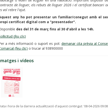
habitatge o viuen de lloguer en una habitació.
Important disposar de
contracte de lloguer, els rebuts de lloguer 2026 i el certificat bancari o
es vol rebre l'ajut.
Aquest any ho pot presentar un familiar/conegut amb el se
propi certificat digital com a "presentador".
Disponible
des del 31 de març fins al 30 d'abril a les 14h.
ol·licitud (
feu clic)
Per a més informació o suport es pot:
demanar cita prèvia al Consel
Comarcal (feu clic)
o trucar al 938900000
Imatges i vídeos
Data i hora de la darrera actualització d'aquest contingut:
'08-04-2026 09:08