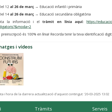
Del 12
al 26 de març
→ Educació infantil i primària
Del 14
al 26 de març
→ Educació secundària obligatòria
ota la informació i el
tràmit en línia aquí:
https://educaci
ligatoris?&moda=2
 preinscripció és 100% en línia! Recorda tenir la teva identificació dig
matges i vídeos
ta i hora de la darrera actualització d'aquest contingut:
'20-03-2025 13:02
i
Tràmits
Serveis