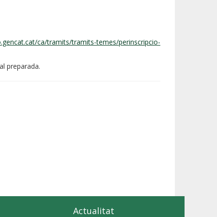
o.gencat.cat/ca/tramits/tramits-temes/perinscripcio-
ital preparada.
Actualitat