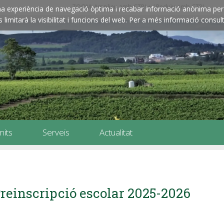
ZOOM: Amplieu amb CTRL+ / Reduïu amb CTRL-
e una experiència de navegació òptima i recabar informació anònima per 
imitarà la visibilitat i funcions del web. Per a més informació consult
mits
Serveis
Actualitat
reinscripció escolar 2025-2026