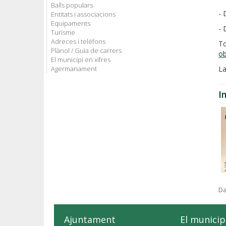
Balls populars
- 
Entitats i associacions
Equipaments
- 
Turisme
Adreces i telèfons
T
Plànol / Guia de carrers
ob
El municipi en xifres
Agermanament
La
I
Da
Ajuntament
El municip