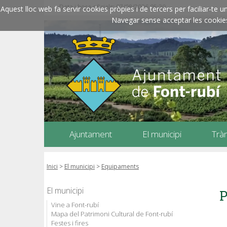
Data i hora oficials: 07/08/2026
05:20
Aquest lloc web fa servir cookies pròpies i de tercers per faciliar-t
Navegar sense acceptar les cookies l
Ajuntament
El municipi
Trà
Inici
>
El municipi
>
Equipaments
El municipi
P
Vine a Font-rubí
Mapa del Patrimoni Cultural de Font-rubí
Festes i fires