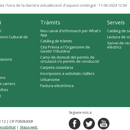
ta i hora de la darrera actualització d'aquest contingut:
'11-06-2024 12:04
i
Tràmits
Serveis
í
Nou canal d'informació per What's
Catàleg de s
App
moni Cultural de
Lectura de c
Catàleg de tràmits
Servei de re
Cita Prèvia a l'Organisme de
elèctrics
Gestió Tributària
Canvi de domicili del permís de
ciacions
circulació i/o permís de conducció
Carpeta ciutadana
Inscripcions a activitats i tallers
fons
Urbanisme
e carrers
Factura electrònica
xifres
t
Segueix-nos a:
92 12 | CIF P0808400F
essibilitat
|
Mapa web