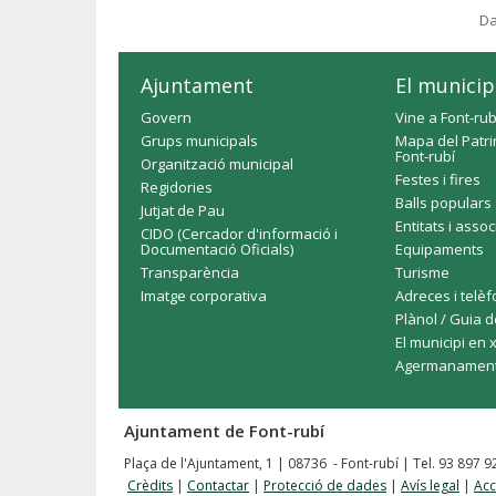
Da
Ajuntament
El municip
Govern
Vine a Font-rub
Grups municipals
Mapa del Patri
Font-rubí
Organització municipal
Festes i fires
Regidories
Balls populars
Jutjat de Pau
Entitats i asso
CIDO (Cercador d'informació i
Documentació Oficials)
Equipaments
Transparència
Turisme
Imatge corporativa
Adreces i telè
Plànol / Guia d
El municipi en 
Agermanamen
Ajuntament de Font-rubí
Plaça de l'Ajuntament, 1 | 08736 - Font-rubí | Tel. 93 897 
Crèdits
|
Contactar
|
Protecció de dades
|
Avís legal
|
Acc