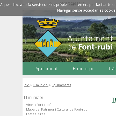
Data i hora oficials: 06/08/2026
19:15
Aquest lloc web fa servir cookies pròpies i de tercers per faciliar-t
Navegar sense acceptar les cookies l
Ajuntament
El municipi
Trà
Inici
>
El municipi
>
Equipaments
El municipi
B
Vine a Font-rubí
Mapa del Patrimoni Cultural de Font-rubí
Festes i fires