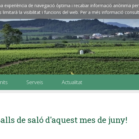
ZOOM: Amplieu amb CTRL+ / Reduïu amb CTRL-
e una experiència de navegació òptima i recabar informació anònima per 
imitarà la visibilitat i funcions del web. Per a més informació consult
mits
Serveis
Actualitat
alls de saló d'aquest mes de juny!