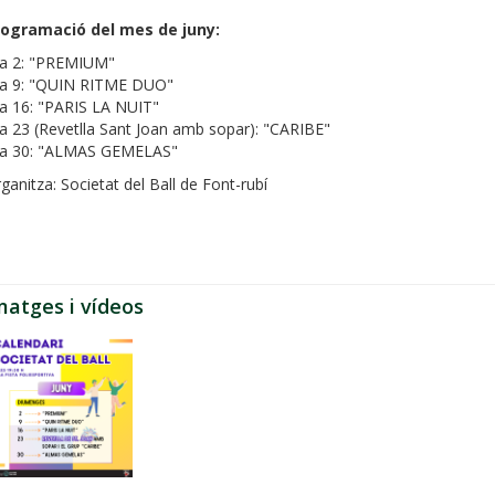
rogramació del mes de juny:
ia 2: "PREMIUM"
ia 9: "QUIN RITME DUO"
a 16: "PARIS LA NUIT"
a 23 (Revetlla Sant Joan amb sopar): "CARIBE"
ia 30: "ALMAS GEMELAS"
ganitza: Societat del Ball de Font-rubí
matges i vídeos