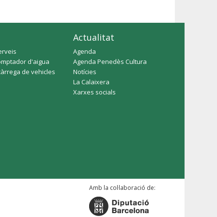
Actualitat
erveis
Agenda
omptador d'aigua
Agenda Penedès Cultura
càrrega de vehicles
Notícies
La Calaixera
Xarxes socials
Amb la col·laboració de: