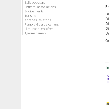
Balls populars
P
Entitats i associacions
Equipaments
D
Turisme
D
Adreces i telèfons
Di
Plànol / Guia de carrers
Di
El municipi en xifres
Agermanament
D
Or
I