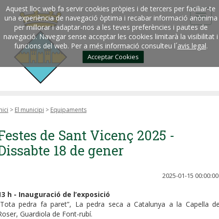
Aquest lloc web fa servir cookies pròpies i de tercers per faciliar-te
una experiència de navegació òptima i recabar informació anònima
per millorar i adaptar-nos a les teves preferències i pautes de
navegació. Navegar sense acceptar les cookies limitarà la visibilitat i
funcions del web. Per a més informació consulteu l´
avis legal
.
Acceptar Cookies
nici
>
El municipi
>
Equipaments
Festes de Sant Vicenç 2025 -
Dissabte 18 de gener
2025-01-15 00:00:00
13 h - Inauguració de l’exposició
“Tota pedra fa paret”, La pedra seca a Catalunya a la Capella de
Roser, Guardiola de Font-rubí.