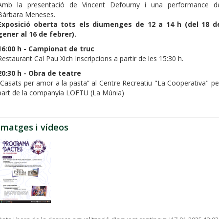
Amb la presentació de Vincent Defourny i una performance d
Bàrbara Meneses.
Exposició oberta tots els diumenges de 12 a 14 h (del 18 d
gener al 16 de febrer).
16:00 h - Campionat de truc
Restaurant Cal Pau Xich Inscripcions a partir de les 15:30 h.
20:30 h - Obra de teatre
“Casats per amor a la pasta” al Centre Recreatiu "La Cooperativa" pe
part de la companyia LOFTU (La Múnia)
Imatges i vídeos