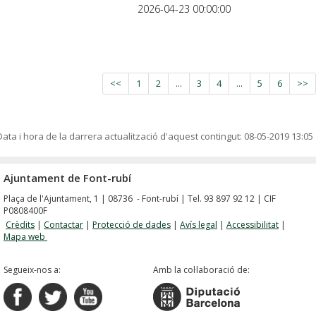
2026-04-23 00:00:00
<<
1
2
...
3
4
...
5
6
>>
Data i hora de la darrera actualització d'aquest contingut:
08-05-2019 13:05
Ajuntament de Font-rubí
Plaça de l'Ajuntament, 1 | 08736 - Font-rubí | Tel. 93 897 92 12 | CIF
P0808400F
Crèdits
|
Contactar
|
Protecció de dades
|
Avís legal
|
Accessibilitat
|
Mapa web
Segueix-nos a:
Amb la col·laboració de: