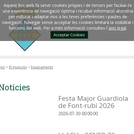
Aquest lloc web fa servir cookies pròpies i de tercers per faciliar-te
una experiència de navegació òptima i recabar informació anònima
per millorar i adaptar-nos a les teves preferències i pautes de
navegació. Navegar sense acceptar les cookies limitarà la visibilitat i
funcions del web. Per a més informació consulteu l´
avis legal
.
Acceptar Cookies
nici
>
El municipi
>
Equipaments
Notícies
Festa Major Guardiola
de Font-rubí 2026
2026-07-30 00:00:00