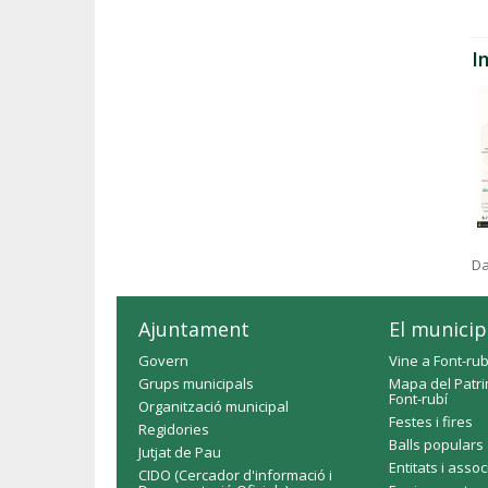
I
Da
Ajuntament
El municip
Govern
Vine a Font-rub
Grups municipals
Mapa del Patri
Font-rubí
Organització municipal
Festes i fires
Regidories
Balls populars
Jutjat de Pau
Entitats i asso
CIDO (Cercador d'informació i