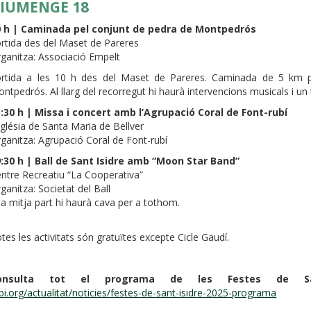
IUMENGE 18
0 h | Caminada pel conjunt de pedra de Montpedrós
rtida des del Maset de Pareres
ganitza: Associació Empelt
rtida a les 10 h des del Maset de Pareres. Caminada de 5 km p
ntpedrós. Al llarg del recorregut hi haurà intervencions musicals i un t
:30 h | Missa i concert amb l’Agrupació Coral de Font-rubí
glésia de Santa Maria de Bellver
ganitza: Agrupació Coral de Font-rubí
:30 h | Ball de Sant Isidre amb “Moon Star Band”
ntre Recreatiu “La Cooperativa”
ganitza: Societat del Ball
la mitja part hi haurà cava per a tothom.
tes les activitats són gratuïtes excepte Cicle Gaudí.
onsulta tot el programa de les Festes de Sa
bi.org/actualitat/noticies/festes-de-sant-isidre-2025-programa