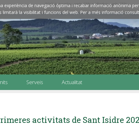
ZOOM: Amplieu amb CTRL+ / Reduïu amb CTRL-
e una experiència de navegació òptima i recabar informació anònima per 
imitarà la visibilitat i funcions del web. Per a més informació consult
mits
Serveis
Actualitat
rimeres activitats de Sant Isidre 202