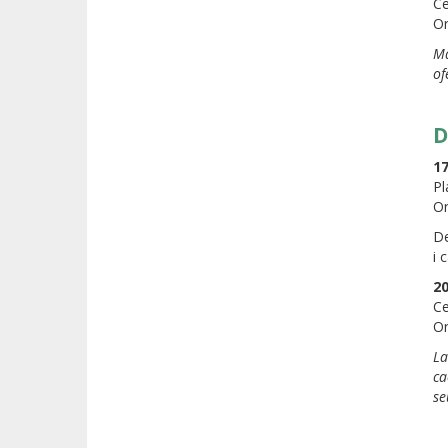
Ce
Or
Ma
of
D
17
Pl
Or
De
i 
20
Ce
Or
La
ca
se