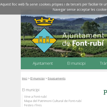
Data i hora oficials: 06/08/2026
11:03
Aquest lloc web fa servir cookies pròpies i de tercers per faciliar-t
Navegar sense acceptar les cookies l
Ajuntament
El municipi
Trà
Inici
>
El municipi
>
Equipaments
El municipi
P
Vine a Font-rubí
Mapa del Patrimoni Cultural de Font-rubí
Festes i fires