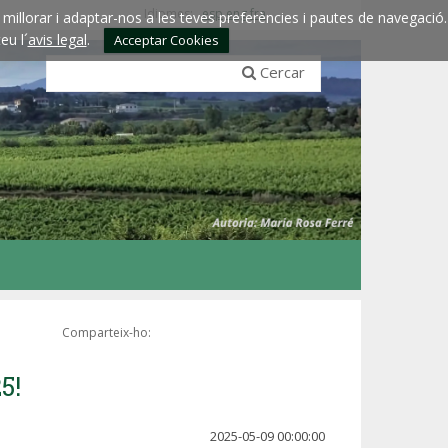
Idiomes:
esp
eng
fra
millorar i adaptar-nos a les teves preferències i pautes de navegació.
eu l´
avis legal
.
Acceptar Cookies
Cercar
Comparteix-ho:
5!
2025-05-09 00:00:00