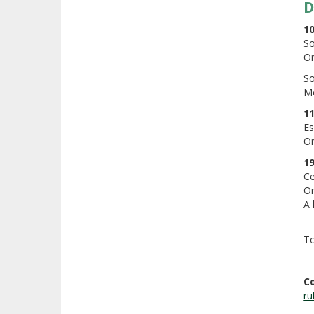
D
1
So
Or
So
Mo
11
Es
Or
19
Ce
Or
A 
To
C
ru