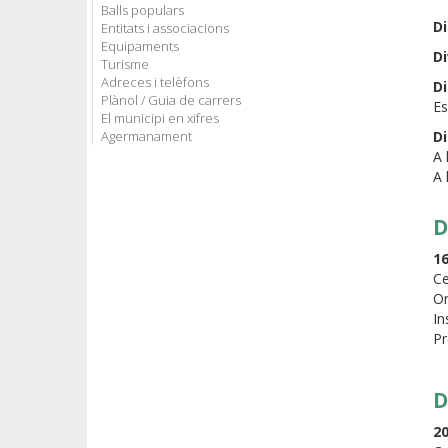
Balls populars
D
Entitats i associacions
Equipaments
D
Turisme
Adreces i telèfons
D
Plànol / Guia de carrers
Es
El municipi en xifres
Agermanament
D
A 
A 
D
1
Ce
Or
In
Pr
D
20