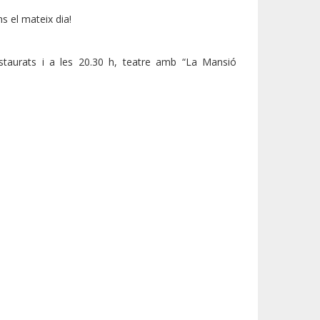
ns el mateix dia!
staurats i a les 20.30 h, teatre amb “La Mansió