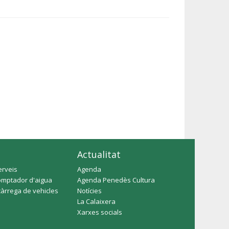
Actualitat
erveis
Agenda
omptador d'aigua
Agenda Penedès Cultura
càrrega de vehicles
Notícies
La Calaixera
Xarxes socials