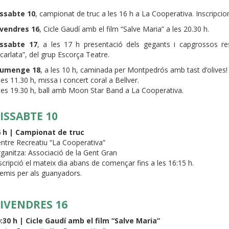
issabte 10
, campionat de truc a les 16 h a La Cooperativa. Inscripcio
ivendres 16
, Cicle Gaudí amb el film “Salve Maria” a les 20.30 h.
issabte 17
, a les 17 h presentació dels gegants i capgrossos re
carlata”, del grup Escorça Teatre.
iumenge 18
, a les 10 h, caminada per Montpedrós amb tast d’olives!
les 11.30 h, missa i concert coral a Bellver.
les 19.30 h, ball amb Moon Star Band a La Cooperativa.
ISSABTE 10
6 h | Campionat de truc
ntre Recreatiu “La Cooperativa”
ganitza: Associació de la Gent Gran
scripció el mateix dia abans de començar fins a les 16:15 h.
emis per als guanyadors.
IVENDRES 16
:30 h | Cicle Gaudí amb el film “Salve Maria”