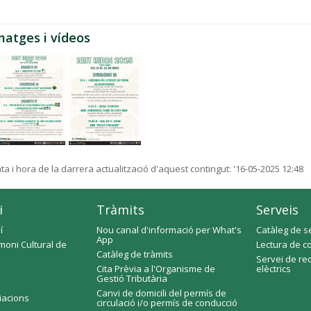
matges i vídeos
ta i hora de la darrera actualització d'aquest contingut:
'16-05-2025 12:48
i
Tràmits
Serveis
í
Nou canal d'informació per What's
Catàleg de s
App
moni Cultural de
Lectura de c
Catàleg de tràmits
Servei de re
Cita Prèvia a l'Organisme de
elèctrics
Gestió Tributària
Canvi de domicili del permís de
ciacions
circulació i/o permís de conducció