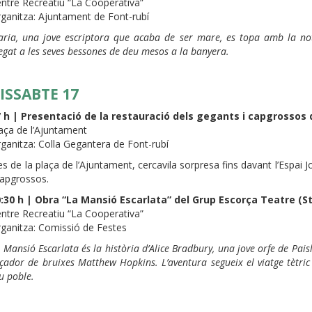
ntre Recreatiu “La Cooperativa”
ganitza: Ajuntament de Font-rubí
ria, una jove escriptora que acaba de ser mare, es topa amb la not
egat a les seves bessones de deu mesos a la banyera.
ISSABTE 17
 h | Presentació de la restauració dels gegants i capgrossos 
aça de l’Ajuntament
ganitza: Colla Gegantera de Font-rubí
s de la plaça de l’Ajuntament, cercavila sorpresa fins davant l’Espai J
capgrossos.
:30 h | Obra “La Mansió Escarlata” del Grup Escorça Teatre (S
ntre Recreatiu “La Cooperativa”
ganitza: Comissió de Festes
 Mansió Escarlata és la història d’Alice Bradbury, una jove orfe de Paisl
çador de bruixes Matthew Hopkins. L’aventura segueix el viatge tètric 
u poble.