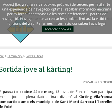
Aquest lloc web fa servir cookies pròpies i de tercers per faciliar-te
una experiència de navegació òptima i recabar informació anònima
per millorar i adaptar-nos a les teves preferències i pautes de
navegació. Navegar sense acceptar les cookies limitarà la visibilitat i
funcions del web. Per a més informació consulteu l´
avis legal
.
Acceptar Cookies
nici
>
El municipi
>
Festes i fires
Sortida jove al kàrting!
2025-03-27 00:00:00
El
passat dissabte 22 de març
, 13 joves de Font-rubí van participa
en una jornada plena d’adrenalina i diversió al
Kàrting Vilafranc
compartida amb els municipis de Sant Martí Sarroca i Torrelle
de Foix!