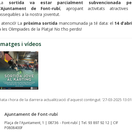
La
sortida va estar parcialment subvencionada pe
l’Ajuntament de Font-rubí
, apropant activitats atractives 
assequibles a la nostra joventut.
I atenció! La
pròxima sortida
mancomunada ja té data: el
14 d’abri
a les Olimpiades de la Platja! No t’ho perdis!
Imatges i vídeos
Data i hora de la darrera actualització d'aquest contingut:
'27-03-2025 13:01
Ajuntament de Font-rubí
Plaça de l'Ajuntament, 1 | 08736 - Font-rubí | Tel. 93 897 92 12 | CIF
P0808400F