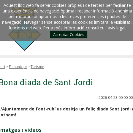
Aquest lloc web fa servir cookies pròpies i de tercers per faciliar-te
una experiència de navegació òptima i recabar informació anònima
per millorar i adaptar-nos a les teves preferències i pautes de
navegació. Navegar sense acceptar les cookies limitarà la visibilitat i
funcions del web. Per a més informació consulteu l´
avis legal
.
Acceptar Cookies
nici
>
El municipi
>
Turisme
Bona diada de Sant Jordi
2026-04-23 00:00:00
L'Ajuntament de Font-rubí us desitja un feliç diada Sant Jordi 
tothom!
Imatges i vídeos