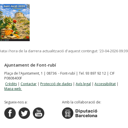
Data i hora de la darrera actualització d'aquest contingut:
'23-04-2026 09:39
Ajuntament de Font-rubí
Plaça de l'Ajuntament, 1 | 08736 - Font-rubí | Tel. 93 897 92 12 | CIF
P0808400F
Crèdits
|
Contactar
|
Protecció de dades
|
Avís legal
|
Accessibilitat
|
Mapa web
Segueix-nos a:
Amb la col·laboració de: