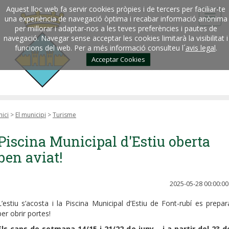
Aquest lloc web fa servir cookies pròpies i de tercers per faciliar-te
una experiència de navegació òptima i recabar informació anònima
per millorar i adaptar-nos a les teves preferències i pautes de
navegació. Navegar sense acceptar les cookies limitarà la visibilitat i
funcions del web. Per a més informació consulteu l´
avis legal
.
Acceptar Cookies
nici
>
El municipi
>
Turisme
Piscina Municipal d'Estiu oberta
ben aviat!
2025-05-28 00:00:00
L’estiu s’acosta i la Piscina Municipal d’Estiu de Font-rubí es prepar
per obrir portes!
Els caps de setmana 14/15 i 21/22 de juny... i a partir del 23 d