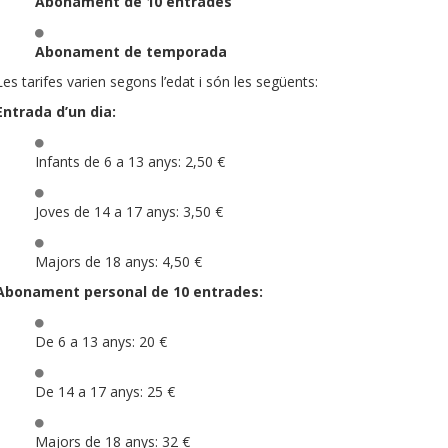
Abonament de 10 entrades
Abonament de temporada
Les tarifes varien segons l’edat i són les següents:
Entrada d’un dia:
Infants de 6 a 13 anys: 2,50 €
Joves de 14 a 17 anys: 3,50 €
Majors de 18 anys: 4,50 €
Abonament personal de 10 entrades:
De 6 a 13 anys: 20 €
De 14 a 17 anys: 25 €
Majors de 18 anys: 32 €