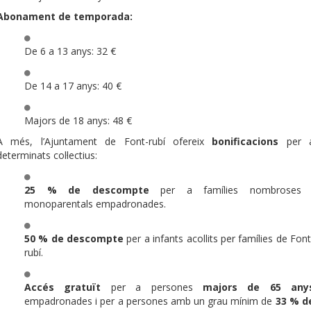
Abonament de temporada:
De 6 a 13 anys: 32 €
De 14 a 17 anys: 40 €
Majors de 18 anys: 48 €
A més, l’Ajuntament de Font-rubí ofereix
bonificacions
per 
determinats col·lectius:
25 % de descompte
per a famílies nombroses 
monoparentals empadronades.
50 % de descompte
per a infants acollits per famílies de Font
rubí.
Accés gratuït
per a persones
majors de 65 any
empadronades i per a persones amb un grau mínim de
33 % d