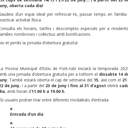
juny, oberta cada dia!
Gaudeix d’un espai ideal per refrescar-te, passar temps en família 
practicar activitat física.
Consulta els horaris, tarifes i descomptes especials per a residents
famílies nombroses i col·lectius amb bonificacions.
No et perdis la jornada d’obertura gratuïta!
La Piscina Municipal d’Estiu de Font-rubí iniciarà la temporada 202
amb una jornada d’obertura gratuïta per a tothom el
dissabte 14 d
juny
. També estarà oberta el cap de setmana del
15
, així com el
21 
22 de juny
, i a partir del
23 de juny i fins al 31 d’agost
obrirà
cad
dia
, amb horari d’
11.00 h a 19.00 h
.
Els usuaris podran triar entre diferents modalitats d’entrada:
Entrada d’un dia