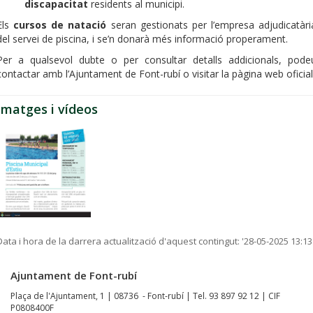
discapacitat
residents al municipi.
Els
cursos de natació
seran gestionats per l’empresa adjudicatàri
del servei de piscina, i se’n donarà més informació properament.
Per a qualsevol dubte o per consultar detalls addicionals, pode
contactar amb l’Ajuntament de Font-rubí o visitar la pàgina web oficial
Imatges i vídeos
Data i hora de la darrera actualització d'aquest contingut:
'28-05-2025 13:13
Ajuntament de Font-rubí
Plaça de l'Ajuntament, 1 | 08736 - Font-rubí | Tel. 93 897 92 12 | CIF
P0808400F