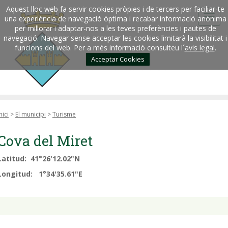
Aquest lloc web fa servir cookies pròpies i de tercers per faciliar-te
una experiència de navegació òptima i recabar informació anònima
per millorar i adaptar-nos a les teves preferències i pautes de
navegació. Navegar sense acceptar les cookies limitarà la visibilitat i
funcions del web. Per a més informació consulteu l´
avis legal
.
Acceptar Cookies
nici
>
El municipi
>
Turisme
Cova del Miret
Latitud: 41°26'12.02"N
Longitud: 1°34'35.61"E