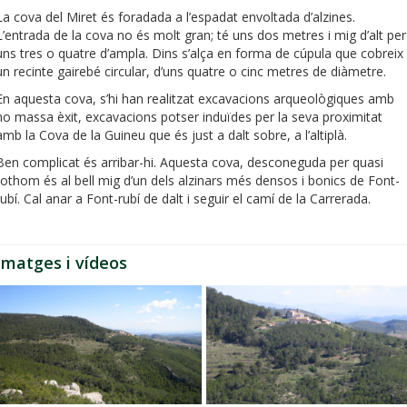
La cova del Miret és foradada a l’espadat envoltada d’alzines.
L’entrada de la cova no és molt gran; té uns dos metres i mig d’alt per
uns tres o quatre d’ampla. Dins s’alça en forma de cúpula que cobreix
un recinte gairebé circular, d’uns quatre o cinc metres de diàmetre.
En aquesta cova, s’hi han realitzat excavacions arqueològiques amb
no massa èxit, excavacions potser induïdes per la seva proximitat
amb la Cova de la Guineu que és just a dalt sobre, a l’altiplà.
Ben complicat és arribar-hi. Aquesta cova, desconeguda per quasi
tothom és al bell mig d’un dels alzinars més densos i bonics de Font-
rubí. Cal anar a Font-rubí de dalt i seguir el camí de la Carrerada.
Imatges i vídeos