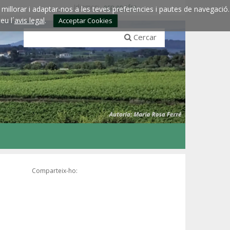
Idiomes:
esp
eng
fra
millorar i adaptar-nos a les teves preferències i pautes de navegació.
eu l´
avis legal
.
Acceptar Cookies
Cercar
Comparteix-ho: