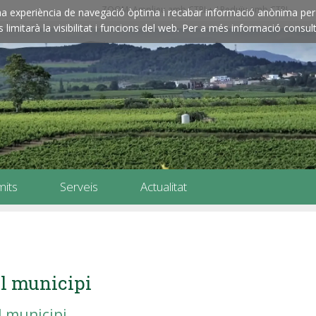
ZOOM: Amplieu amb CTRL+ / Reduïu amb CTRL-
e una experiència de navegació òptima i recabar informació anònima per 
imitarà la visibilitat i funcions del web. Per a més informació consult
mits
Serveis
Actualitat
l municipi
l municipi