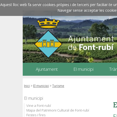
Data i hora oficials: 07/08/2026
08:24
Aquest lloc web fa servir cookies pròpies i de tercers per faciliar-t
Navegar sense acceptar les cookies l
Ajuntament
El municipi
Trà
Inici
>
El municipi
>
Turisme
El municipi
E
Vine a Font-rubí
Mapa del Patrimoni Cultural de Font-rubí
Festes i fires
E