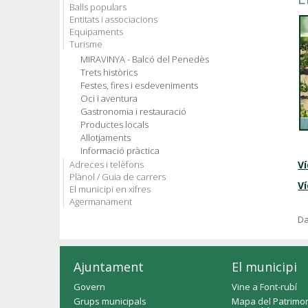
Balls populars
Entitats i associacions
Equipaments
Turisme
MIRAVINYA - Balcó del Penedès
Trets històrics
Festes, fires i esdeveniments
Oci i aventura
Gastronomia i restauració
Productes locals
Allotjaments
Informació pràctica
Adreces i telèfons
V
Plànol / Guia de carrers
Ví
El municipi en xifres
Agermanament
Da
Ajuntament
El municipi
Govern
Vine a Font-rubí
Grups municipals
Mapa del Patrimon