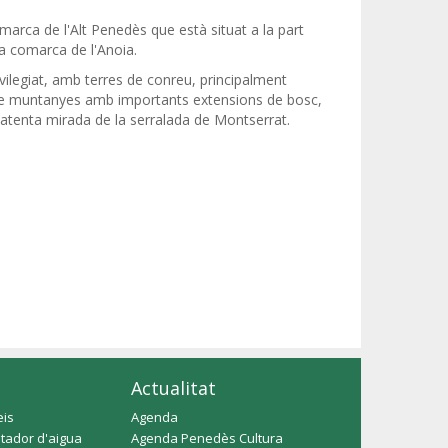
marca de l'Alt Penedès que està situat a la part
la comarca de l'Anoia.
vilegiat, amb terres de conreu, principalment
 de muntanyes amb importants extensions de bosc,
'atenta mirada de la serralada de Montserrat.
Actualitat
eis
Agenda
tador d'aigua
Agenda Penedès Cultura