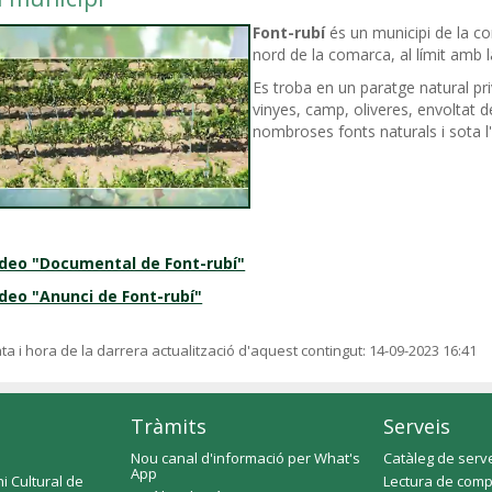
Font-rubí
és un municipi de la co
nord de la comarca, al límit amb 
Es troba en un paratge natural pri
vinyes, camp, oliveres, envoltat
nombroses fonts naturals i sota l
ídeo "Documental de Font-rubí"
deo "Anunci de Font-rubí"
ta i hora de la darrera actualització d'aquest contingut:
14-09-2023 16:41
Tràmits
Serveis
Nou canal d'informació per What's
Catàleg de serv
App
i Cultural de
Lectura de comp