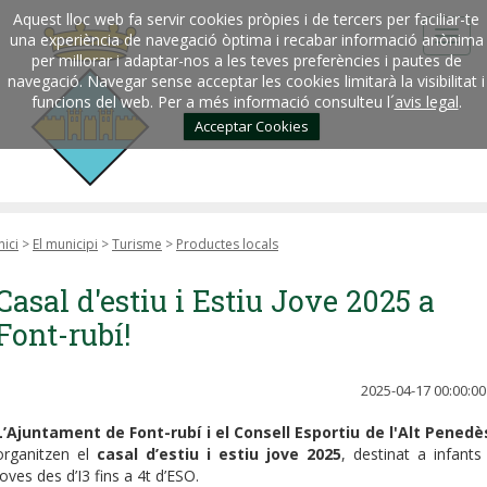
Aquest lloc web fa servir cookies pròpies i de tercers per faciliar-te
una experiència de navegació òptima i recabar informació anònima
per millorar i adaptar-nos a les teves preferències i pautes de
navegació. Navegar sense acceptar les cookies limitarà la visibilitat i
funcions del web. Per a més informació consulteu l´
avis legal
.
Acceptar Cookies
nici
>
El municipi
>
Turisme
>
Productes locals
Casal d'estiu i Estiu Jove 2025 a
Font-rubí!
2025-04-17 00:00:00
L’Ajuntament de Font-rubí i el Consell Esportiu de l'Alt Penedè
organitzen el
casal d’estiu i estiu jove 2025
, destinat a infants 
joves des d’I3 fins a 4t d’ESO.