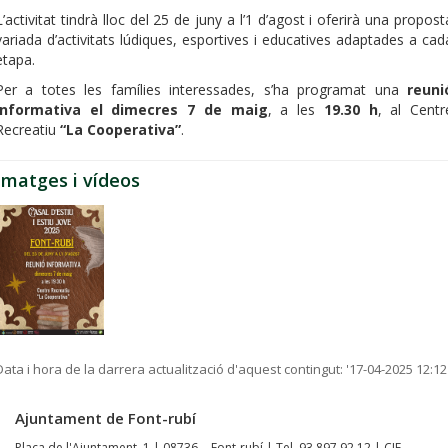
L’activitat tindrà lloc del 25 de juny a l’1 d’agost i oferirà una propost
variada d’activitats lúdiques, esportives i educatives adaptades a cad
etapa.
Per a totes les famílies interessades, s’ha programat una
reuni
informativa el dimecres 7 de maig
, a les
19.30 h
, al Centr
Recreatiu
“La Cooperativa”
.
Imatges i vídeos
Data i hora de la darrera actualització d'aquest contingut:
'17-04-2025 12:12
Ajuntament de Font-rubí
Plaça de l'Ajuntament, 1 | 08736 - Font-rubí | Tel. 93 897 92 12 | CIF