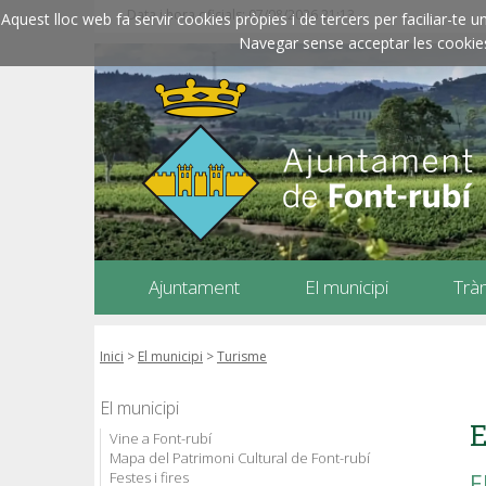
Data i hora oficials: 07/08/2026
21:13
Aquest lloc web fa servir cookies pròpies i de tercers per faciliar-t
Navegar sense acceptar les cookies l
Ajuntament
El municipi
Trà
Inici
>
El municipi
>
Turisme
El municipi
E
Vine a Font-rubí
Mapa del Patrimoni Cultural de Font-rubí
Festes i fires
E