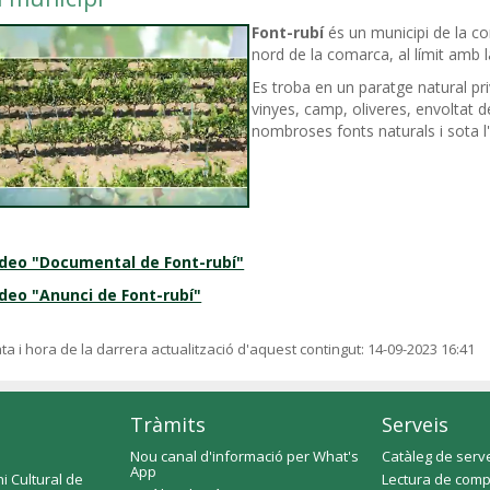
Font-rubí
és un municipi de la co
nord de la comarca, al límit amb 
Es troba en un paratge natural pri
vinyes, camp, oliveres, envoltat
nombroses fonts naturals i sota l
ídeo "Documental de Font-rubí"
deo "Anunci de Font-rubí"
ta i hora de la darrera actualització d'aquest contingut:
14-09-2023 16:41
Tràmits
Serveis
Nou canal d'informació per What's
Catàleg de serv
App
i Cultural de
Lectura de comp