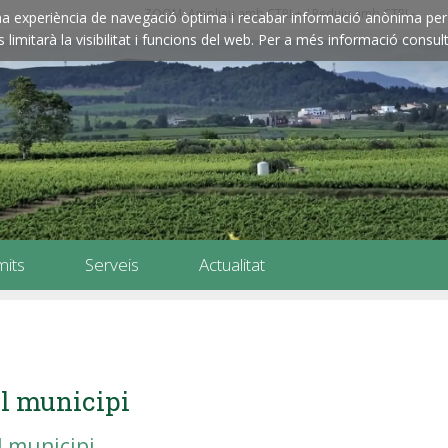
ZOOM: Amplieu amb CTRL+ / Reduïu amb CTRL-
e una experiència de navegació òptima i recabar informació anònima per 
imitarà la visibilitat i funcions del web. Per a més informació consult
mits
Serveis
Actualitat
l municipi
l municipi