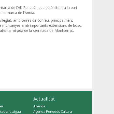
marca de l'Alt Penedès que està situat a la part
la comarca de l'Anoia.
vilegiat, amb terres de conreu, principalment
 de muntanyes amb importants extensions de bosc,
'atenta mirada de la serralada de Montserrat.
Actualitat
eis
Agenda
tador d'aigua
Agenda Penedès Cultura