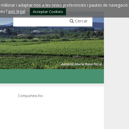
Idiomes:
esp
eng
fra
millorar i adaptar-nos a les teves preferències i pautes de navegació.
eu l´
avis legal
.
Acceptar Cookies
Cercar
Comparteix-ho: