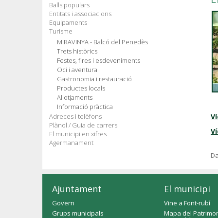
Balls populars
Entitats i associacions
Equipaments
Turisme
MIRAVINYA - Balcó del Penedès
Trets històrics
Festes, fires i esdeveniments
Oci i aventura
Gastronomia i restauració
Productes locals
Allotjaments
Informació pràctica
Adreces i telèfons
V
Plànol / Guia de carrers
Ví
El municipi en xifres
Agermanament
Da
Ajuntament
El municipi
Govern
Vine a Font-rubí
Grups municipals
Mapa del Patrimon