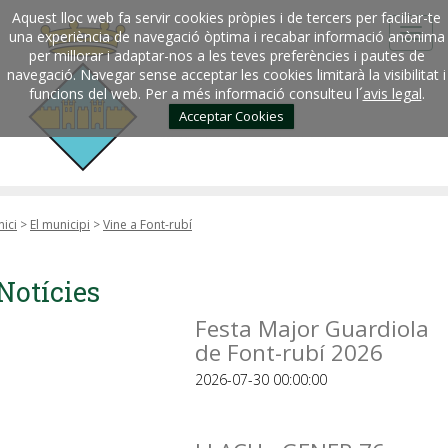
Aquest lloc web fa servir cookies pròpies i de tercers per faciliar-te
una experiència de navegació òptima i recabar informació anònima
per millorar i adaptar-nos a les teves preferències i pautes de
navegació. Navegar sense acceptar les cookies limitarà la visibilitat i
funcions del web. Per a més informació consulteu l´
avis legal
.
Acceptar Cookies
nici
>
El municipi
>
Vine a Font-rubí
Notícies
Festa Major Guardiola
de Font-rubí 2026
2026-07-30 00:00:00