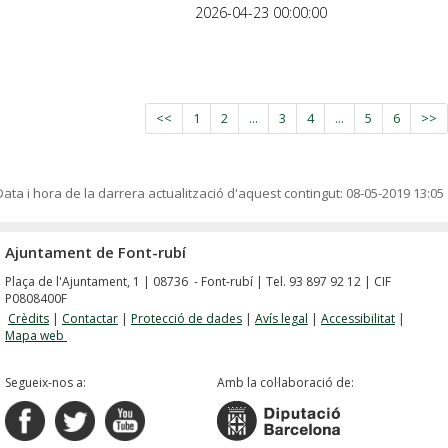
2026-04-23 00:00:00
<<
1
2
...
3
4
...
5
6
>>
Data i hora de la darrera actualització d'aquest contingut:
08-05-2019 13:05
Ajuntament de Font-rubí
Plaça de l'Ajuntament, 1 | 08736 - Font-rubí | Tel. 93 897 92 12 | CIF
P0808400F
Crèdits
|
Contactar
|
Protecció de dades
|
Avís legal
|
Accessibilitat
|
Mapa web
Segueix-nos a:
Amb la col·laboració de: