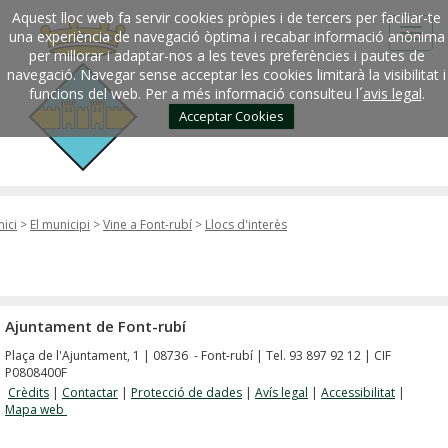
Aquest lloc web fa servir cookies pròpies i de tercers per faciliar-te
una experiència de navegació òptima i recabar informació anònima
per millorar i adaptar-nos a les teves preferències i pautes de
navegació. Navegar sense acceptar les cookies limitarà la visibilitat i
funcions del web. Per a més informació consulteu l´
avis legal
.
Acceptar Cookies
nici
>
El municipi
>
Vine a Font-rubí
>
Llocs d'interès
Ajuntament de Font-rubí
Plaça de l'Ajuntament, 1 | 08736 - Font-rubí | Tel. 93 897 92 12 | CIF
P0808400F
Crèdits
|
Contactar
|
Protecció de dades
|
Avís legal
|
Accessibilitat
|
Mapa web